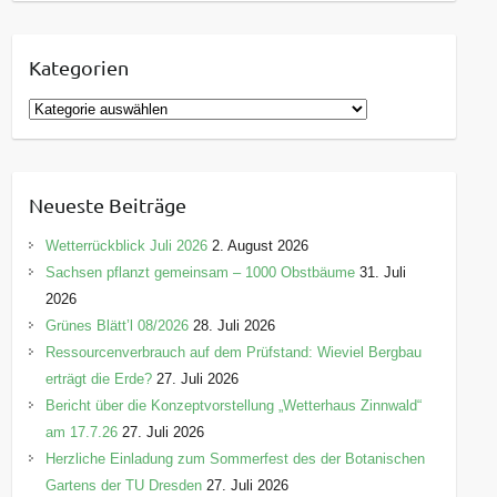
Kategorien
K
a
t
e
Neueste Beiträge
g
o
Wetterrückblick Juli 2026
2. August 2026
r
Sachsen pflanzt gemeinsam – 1000 Obstbäume
31. Juli
i
2026
e
Grünes Blätt’l 08/2026
28. Juli 2026
n
Ressourcenverbrauch auf dem Prüfstand: Wieviel Bergbau
erträgt die Erde?
27. Juli 2026
Bericht über die Konzeptvorstellung „Wetterhaus Zinnwald“
am 17.7.26
27. Juli 2026
Herzliche Einladung zum Sommerfest des der Botanischen
Gartens der TU Dresden
27. Juli 2026