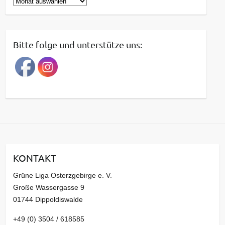
B
e
i
t
Bitte folge und unterstütze uns:
r
a
g
s
a
r
c
h
i
KONTAKT
v
Grüne Liga Osterzgebirge e. V.
Große Wassergasse 9
01744 Dippoldiswalde
+49 (0) 3504 / 618585