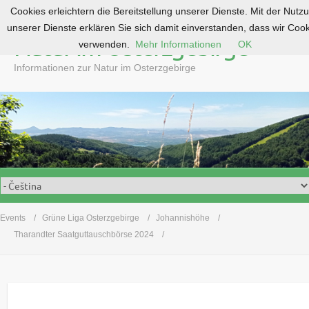
Cookies erleichtern die Bereitstellung unserer Dienste. Mit der Nutz
S
unserer Dienste erklären Sie sich damit einverstanden, dass wir Coo
k
Natur im Osterzgebirge
verwenden.
Mehr Informationen
OK
i
p
Informationen zur Natur im Osterzgebirge
t
o
c
o
n
t
e
n
t
Events
Grüne Liga Osterzgebirge
Johannishöhe
Tharandter Saatguttauschbörse 2024