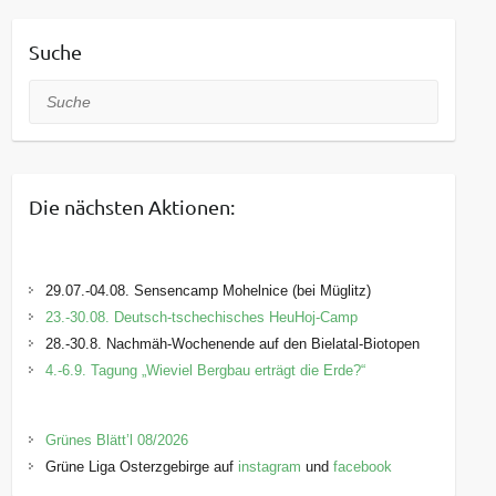
Kontakt:
Suche
Telefon: +49 (0) 35203 37181
Telefax: +49 (0) 35203 37936
Suche
E-Mail:
info[at]johannishoehe.de
Die nächsten Aktionen:
29.07.-04.08. Sensencamp Mohelnice (bei Müglitz)
23.-30.08. Deutsch-tschechisches HeuHoj-Camp
28.-30.8. Nachmäh-Wochenende auf den Bielatal-Biotopen
4.-6.9. Tagung „Wieviel Bergbau erträgt die Erde?“
Grünes Blätt’l 08/2026
Grüne Liga Osterzgebirge auf
instagram
und
facebook