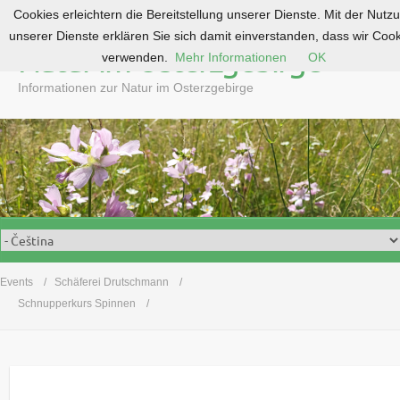
Cookies erleichtern die Bereitstellung unserer Dienste. Mit der Nutz
S
unserer Dienste erklären Sie sich damit einverstanden, dass wir Coo
k
Natur im Osterzgebirge
verwenden.
Mehr Informationen
OK
i
p
Informationen zur Natur im Osterzgebirge
t
o
c
o
n
t
e
n
t
Events
Schäferei Drutschmann
Schnupperkurs Spinnen