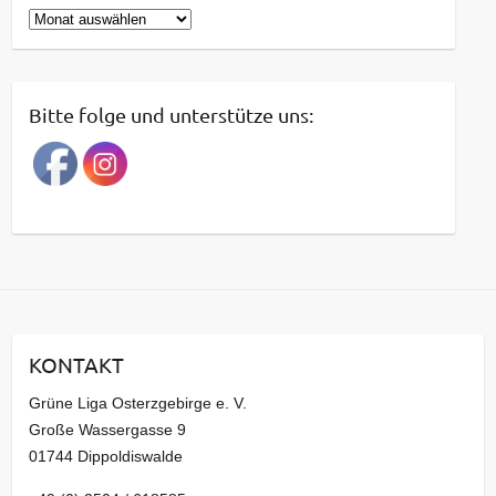
B
e
i
t
Bitte folge und unterstütze uns:
r
a
g
s
a
r
c
h
i
KONTAKT
v
Grüne Liga Osterzgebirge e. V.
Große Wassergasse 9
01744 Dippoldiswalde