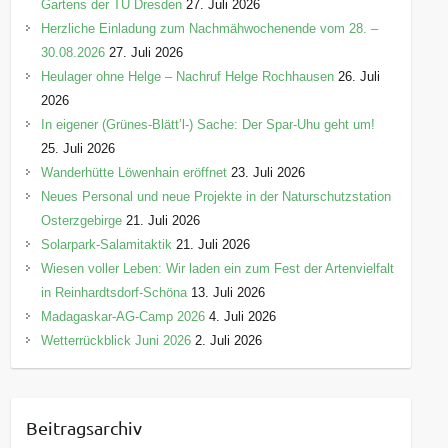
Gartens der TU Dresden
27. Juli 2026
Herzliche Einladung zum Nachmähwochenende vom 28. –
30.08.2026
27. Juli 2026
Heulager ohne Helge – Nachruf Helge Rochhausen
26. Juli
2026
In eigener (Grünes-Blätt’l-) Sache: Der Spar-Uhu geht um!
25. Juli 2026
Wanderhütte Löwenhain eröffnet
23. Juli 2026
Neues Personal und neue Projekte in der Naturschutzstation
Osterzgebirge
21. Juli 2026
Solarpark-Salamitaktik
21. Juli 2026
Wiesen voller Leben: Wir laden ein zum Fest der Artenvielfalt
in Reinhardtsdorf-Schöna
13. Juli 2026
Madagaskar-AG-Camp 2026
4. Juli 2026
Wetterrückblick Juni 2026
2. Juli 2026
Beitragsarchiv