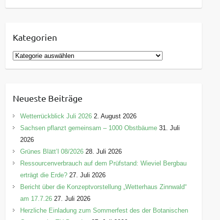
Kategorien
K
a
t
e
Neueste Beiträge
g
o
Wetterrückblick Juli 2026
2. August 2026
r
Sachsen pflanzt gemeinsam – 1000 Obstbäume
31. Juli
i
2026
e
Grünes Blätt’l 08/2026
28. Juli 2026
n
Ressourcenverbrauch auf dem Prüfstand: Wieviel Bergbau
erträgt die Erde?
27. Juli 2026
Bericht über die Konzeptvorstellung „Wetterhaus Zinnwald“
am 17.7.26
27. Juli 2026
Herzliche Einladung zum Sommerfest des der Botanischen