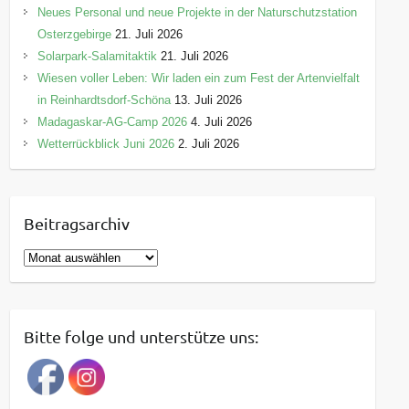
Neues Personal und neue Projekte in der Naturschutzstation
Osterzgebirge
21. Juli 2026
Solarpark-Salamitaktik
21. Juli 2026
Wiesen voller Leben: Wir laden ein zum Fest der Artenvielfalt
in Reinhardtsdorf-Schöna
13. Juli 2026
Madagaskar-AG-Camp 2026
4. Juli 2026
Wetterrückblick Juni 2026
2. Juli 2026
Beitragsarchiv
B
e
i
t
Bitte folge und unterstütze uns:
r
a
g