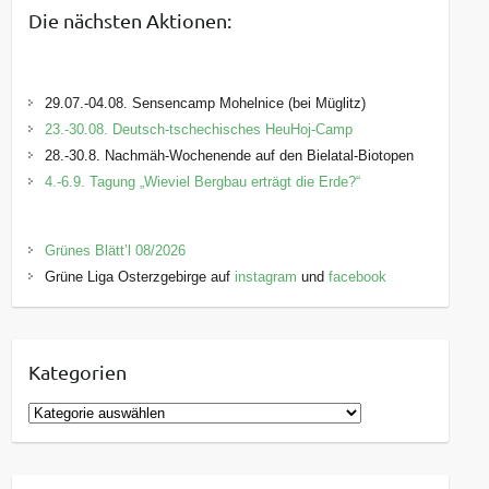
Die nächsten Aktionen:
29.07.-04.08. Sensencamp Mohelnice (bei Müglitz)
23.-30.08. Deutsch-tschechisches HeuHoj-Camp
28.-30.8. Nachmäh-Wochenende auf den Bielatal-Biotopen
4.-6.9. Tagung „Wieviel Bergbau erträgt die Erde?“
Grünes Blätt’l 08/2026
Grüne Liga Osterzgebirge auf
instagram
und
facebook
Kategorien
K
a
t