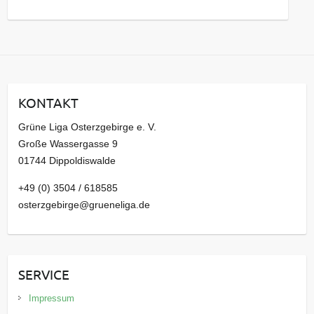
s
a
r
c
h
i
KONTAKT
v
Grüne Liga Osterzgebirge e. V.
Große Wassergasse 9
01744 Dippoldiswalde
+49 (0) 3504 / 618585
osterzgebirge@grueneliga.de
SERVICE
Impressum