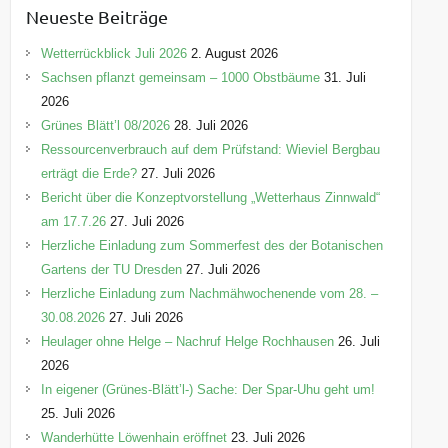
e
Neueste Beiträge
g
o
Wetterrückblick Juli 2026
2. August 2026
r
Sachsen pflanzt gemeinsam – 1000 Obstbäume
31. Juli
i
2026
e
Grünes Blätt’l 08/2026
28. Juli 2026
n
Ressourcenverbrauch auf dem Prüfstand: Wieviel Bergbau
erträgt die Erde?
27. Juli 2026
Bericht über die Konzeptvorstellung „Wetterhaus Zinnwald“
am 17.7.26
27. Juli 2026
Herzliche Einladung zum Sommerfest des der Botanischen
Gartens der TU Dresden
27. Juli 2026
Herzliche Einladung zum Nachmähwochenende vom 28. –
30.08.2026
27. Juli 2026
Heulager ohne Helge – Nachruf Helge Rochhausen
26. Juli
2026
In eigener (Grünes-Blätt’l-) Sache: Der Spar-Uhu geht um!
25. Juli 2026
Wanderhütte Löwenhain eröffnet
23. Juli 2026