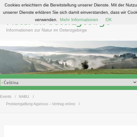
Cookies erleichtern die Bereitstellung unserer Dienste. Mit der Nutz
S
unserer Dienste erklären Sie sich damit einverstanden, dass wir Coo
k
Natur im Osterzgebirge
verwenden.
Mehr Informationen
OK
i
p
Informationen zur Natur im Osterzgebirge
t
o
c
o
n
t
e
n
t
Events
NABU
Problemgattung Agaricus – Vortrag online