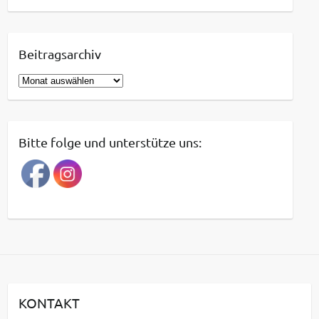
Beitragsarchiv
B
e
i
t
Bitte folge und unterstütze uns:
r
a
g
s
a
r
c
h
i
KONTAKT
v