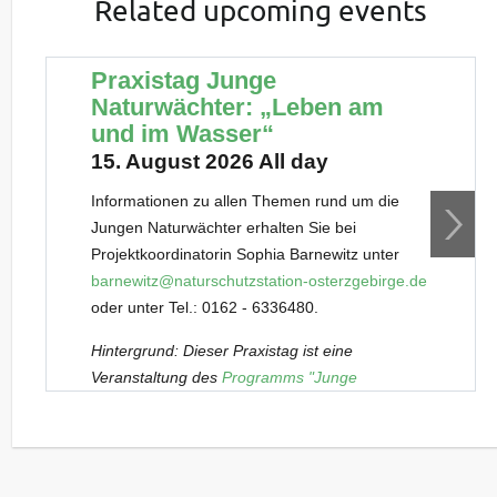
Related upcoming events
Praxistag Junge
Naturwächter: „Leben am
und im Wasser“
15. August 2026 All day
Informationen zu allen Themen rund um die
Jungen Naturwächter erhalten Sie bei
Projektkoordinatorin Sophia Barnewitz unter
barnewitz@naturschutzstation-osterzgebirge.de
oder unter Tel.: 0162 - 6336480.
Hintergrund: Dieser Praxistag ist eine
Veranstaltung des
Programms "Junge
Naturwächter" (JuNa)
. Es richtet sich
außerschulisch an besonders an Natur und
Landschaft interessierte Kinder und Jugendliche
von 7 bis 17 Jahren. Praxistage wie dieser