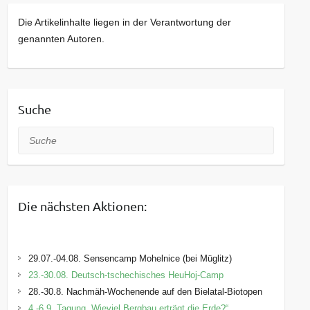
werden von den Teilnehmenden regelmäßig in
Die Artikelinhalte liegen in der Verantwortung der
festen Gruppen besucht. Sobald Plätze in
genannten Autoren.
diesen Gruppen frei werden, sind weitere
Interessenten willkommen. Die Veranstaltungen
werden in verschiedenen
Umweltbildungseinrichtungen des Landkreises
Suche
monatlich an Samstagen angeboten.
Suche
Die nächsten Aktionen:
29.07.-04.08. Sensencamp Mohelnice (bei Müglitz)
23.-30.08. Deutsch-tschechisches HeuHoj-Camp
28.-30.8. Nachmäh-Wochenende auf den Bielatal-Biotopen
4.-6.9. Tagung „Wieviel Bergbau erträgt die Erde?“