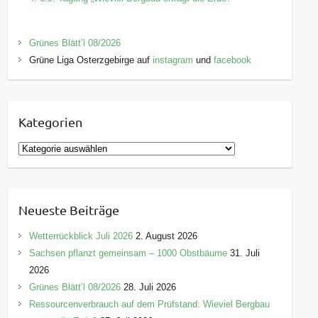
Grünes Blätt’l 08/2026
Grüne Liga Osterzgebirge auf
instagram
und
facebook
Kategorien
K
a
t
e
Neueste Beiträge
g
o
Wetterrückblick Juli 2026
2. August 2026
r
Sachsen pflanzt gemeinsam – 1000 Obstbäume
31. Juli
i
2026
e
Grünes Blätt’l 08/2026
28. Juli 2026
n
Ressourcenverbrauch auf dem Prüfstand: Wieviel Bergbau