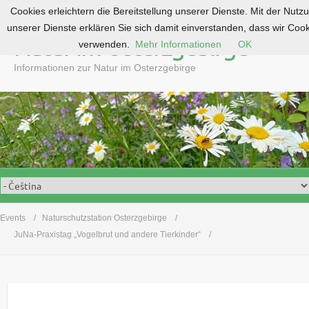
Cookies erleichtern die Bereitstellung unserer Dienste. Mit der Nutz
S
unserer Dienste erklären Sie sich damit einverstanden, dass wir Coo
k
Natur im Osterzgebirge
verwenden.
Mehr Informationen
OK
i
p
Informationen zur Natur im Osterzgebirge
t
o
c
o
n
t
e
n
t
Events
Naturschutzstation Osterzgebirge
JuNa-Praxistag „Vogelbrut und andere Tierkinder“