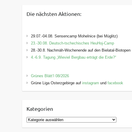
Die nächsten Aktionen:
29.07.-04.08. Sensencamp Mohelnice (bei Müglitz)
23.-30.08. Deutsch-tschechisches HeuHoj-Camp
28.-30.8. Nachmäh-Wochenende auf den Bielatal-Biotopen
4.-6.9. Tagung „Wieviel Bergbau erträgt die Erde?“
Grünes Blätt’l 08/2026
Grüne Liga Osterzgebirge auf
instagram
und
facebook
Kategorien
K
a