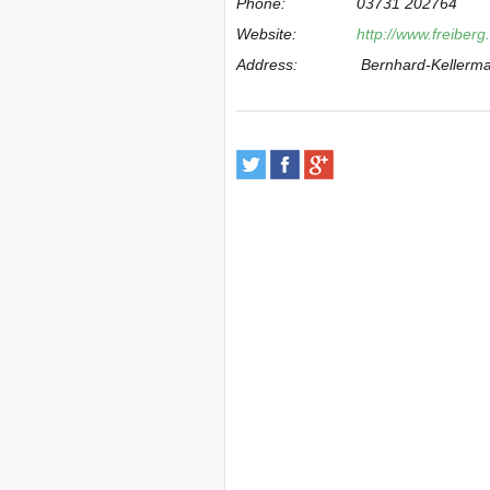
Phone:
03731 202764
Website:
http://www.freibe
Address:
Bernhard-Kellerma