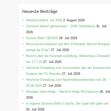
t
e
Neueste Beiträge
g
o
Wetterrückblick Juli 2026
2. August 2026
r
Sachsen pflanzt gemeinsam – 1000 Obstbäume
31. Juli
i
2026
e
Grünes Blätt’l 08/2026
28. Juli 2026
n
Ressourcenverbrauch auf dem Prüfstand: Wieviel Bergbau
erträgt die Erde?
27. Juli 2026
Bericht über die Konzeptvorstellung „Wetterhaus Zinnwald“
am 17.7.26
27. Juli 2026
Herzliche Einladung zum Sommerfest des der Botanischen
Gartens der TU Dresden
27. Juli 2026
Herzliche Einladung zum Nachmähwochenende vom 28. –
30.08.2026
27. Juli 2026
Heulager ohne Helge – Nachruf Helge Rochhausen
26. Juli
2026
In eigener (Grünes-Blätt’l-) Sache: Der Spar-Uhu geht um!
25. Juli 2026