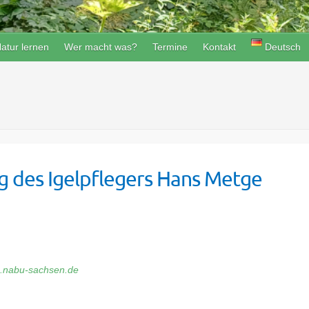
atur lernen
Wer macht was?
Termine
Kontakt
Deutsch
ag des Igelpflegers Hans Metge
rg.nabu-sachsen.de