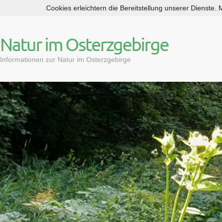
Cookies erleichtern die Bereitstellung unserer Dienste.
S
k
i
Natur im Osterzgebirge
p
t
Informationen zur Natur im Osterzgebirge
o
c
o
n
t
e
n
t