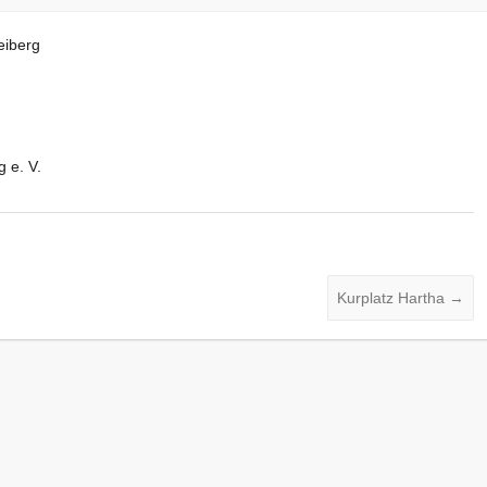
eiberg
 e. V.
Kurplatz Hartha
→