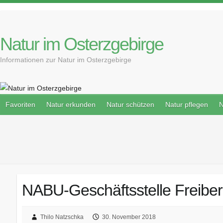
S
k
i
Natur im Osterzgebirge
p
t
Informationen zur Natur im Osterzgebirge
o
c
o
n
Favoriten
Natur erkunden
Natur schützen
Natur pflegen
N
t
e
n
t
NABU-Geschäftsstelle Freibe
Thilo Natzschka
30. November 2018