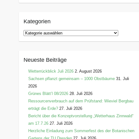
Kategorien
K
a
t
e
Neueste Beiträge
g
o
Wetterrückblick Juli 2026
2. August 2026
r
Sachsen pflanzt gemeinsam – 1000 Obstbäume
31. Juli
i
2026
e
Grünes Blätt’l 08/2026
28. Juli 2026
n
Ressourcenverbrauch auf dem Prüfstand: Wieviel Bergbau
erträgt die Erde?
27. Juli 2026
Bericht über die Konzeptvorstellung „Wetterhaus Zinnwald“
am 17.7.26
27. Juli 2026
Herzliche Einladung zum Sommerfest des der Botanischen
Gartens der TU Dresden
27. Juli 2026