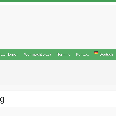
atur lernen
Wer macht was?
Termine
Kontakt
Deutsch
rg