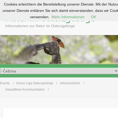
Cookies erleichtern die Bereitstellung unserer Dienste. Mit der Nutz
S
unserer Dienste erklären Sie sich damit einverstanden, dass wir Coo
k
Natur im Osterzgebirge
verwenden.
Mehr Informationen
OK
i
p
Informationen zur Natur im Osterzgebirge
t
o
c
o
n
t
e
n
t
Events
Grüne Liga Osterzgebirge
Johannishöhe
Gewaltfreie Kommunikation