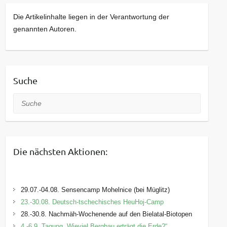
haben wir das hier nicht verlinkt)
Die Artikelinhalte liegen in der Verantwortung der
Wir von der Johannishöhe organisieren den
genannten Autoren.
Markt. Bei Interesse an einer Teilnahme wenden
Sie sich bitte an uns.
Kontakt:
Suche
Telefon: +49 (0) 35203 37181
Telefax: +49 (0) 35203 37936
Suche
E-Mail:
info[at]johannishoehe.de
Die nächsten Aktionen:
29.07.-04.08. Sensencamp Mohelnice (bei Müglitz)
23.-30.08. Deutsch-tschechisches HeuHoj-Camp
28.-30.8. Nachmäh-Wochenende auf den Bielatal-Biotopen
4.-6.9. Tagung „Wieviel Bergbau erträgt die Erde?“