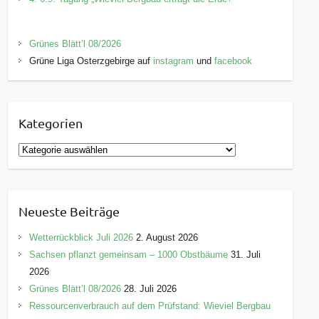
Grünes Blätt’l 08/2026
Grüne Liga Osterzgebirge auf
instagram
und
facebook
Kategorien
K
a
t
e
Neueste Beiträge
g
o
Wetterrückblick Juli 2026
2. August 2026
r
Sachsen pflanzt gemeinsam – 1000 Obstbäume
31. Juli
i
2026
e
Grünes Blätt’l 08/2026
28. Juli 2026
n
Ressourcenverbrauch auf dem Prüfstand: Wieviel Bergbau