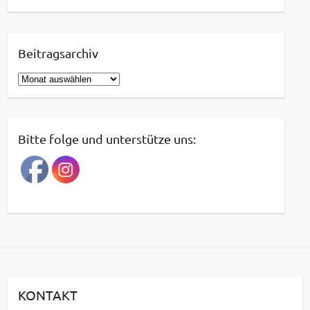
Beitragsarchiv
B
e
i
t
Bitte folge und unterstütze uns:
r
a
g
s
a
r
c
h
i
KONTAKT
v