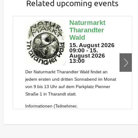
Related upcoming events
Naturmarkt
Tharandter
Wald
15. August 2026
09:00 - 15.
August 2026
13:00
Der Naturmarkt Tharandter Wald findet an
jedem ersten und dritten Sonnabend im Monat
von 9 bis 13 Uhr auf dem Parkplatz Pienner
Straße 1 in Tharandt statt.
Informationen (Teilnehmer,
Sonderveranstaltungen) zu den einzelnen
Naturmarkt-Terminen erhalten Sie
beim
jeweiligen Termin
oder bei Facebook als
“NaturmarktTharandt” (weil FB so neugierig ist,