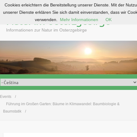
Cookies erleichtern die Bereitstellung unserer Dienste. Mit der Nutz
S
unserer Dienste erklären Sie sich damit einverstanden, dass wir Coo
k
Natur im Osterzgebirge
verwenden.
Mehr Informationen
OK
i
p
Informationen zur Natur im Osterzgebirge
t
o
c
o
n
t
e
n
t
Events
Führung im Großen Garten: Bäume in Klimawandel: Baumbiologie &
Baumstatik