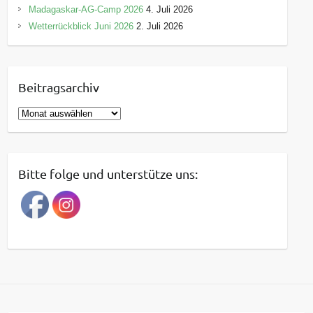
Madagaskar-AG-Camp 2026
4. Juli 2026
Wetterrückblick Juni 2026
2. Juli 2026
Beitragsarchiv
B
e
i
t
Bitte folge und unterstütze uns:
r
a
g
s
a
r
c
h