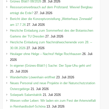
e
Grünes Blätt’l 08/2026
28. Juli 2026
n
Ressourcenverbrauch auf dem Prüfstand: Wieviel Bergbau
erträgt die Erde?
27. Juli 2026
Bericht über die Konzeptvorstellung „Wetterhaus Zinnwald“
am 17.7.26
27. Juli 2026
Herzliche Einladung zum Sommerfest des der Botanischen
Gartens der TU Dresden
27. Juli 2026
Herzliche Einladung zum Nachmähwochenende vom 28. –
30.08.2026
27. Juli 2026
Heulager ohne Helge – Nachruf Helge Rochhausen
26. Juli
2026
In eigener (Grünes-Blätt’l-) Sache: Der Spar-Uhu geht um!
25. Juli 2026
Wanderhütte Löwenhain eröffnet
23. Juli 2026
Neues Personal und neue Projekte in der Naturschutzstation
Osterzgebirge
21. Juli 2026
Solarpark-Salamitaktik
21. Juli 2026
Wiesen voller Leben: Wir laden ein zum Fest der Artenvielfalt
in Reinhardtsdorf-Schöna
13. Juli 2026