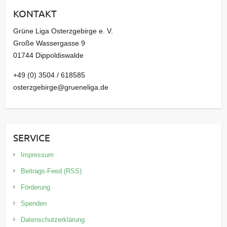
i
KONTAKT
v
Grüne Liga Osterzgebirge e. V.
Große Wassergasse 9
01744 Dippoldiswalde
+49 (0) 3504 / 618585
osterzgebirge@grueneliga.de
SERVICE
Impressum
Beitrags-Feed (RSS)
Förderung
Spenden
Datenschutzerklärung