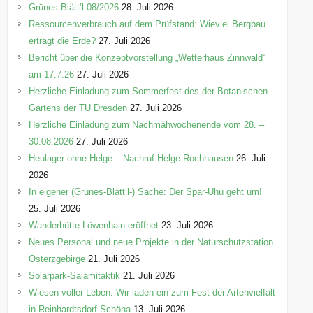
e
Grünes Blätt’l 08/2026
28. Juli 2026
n
Ressourcenverbrauch auf dem Prüfstand: Wieviel Bergbau
erträgt die Erde?
27. Juli 2026
Bericht über die Konzeptvorstellung „Wetterhaus Zinnwald“
am 17.7.26
27. Juli 2026
Herzliche Einladung zum Sommerfest des der Botanischen
Gartens der TU Dresden
27. Juli 2026
Herzliche Einladung zum Nachmähwochenende vom 28. –
30.08.2026
27. Juli 2026
Heulager ohne Helge – Nachruf Helge Rochhausen
26. Juli
2026
In eigener (Grünes-Blätt’l-) Sache: Der Spar-Uhu geht um!
25. Juli 2026
Wanderhütte Löwenhain eröffnet
23. Juli 2026
Neues Personal und neue Projekte in der Naturschutzstation
Osterzgebirge
21. Juli 2026
Solarpark-Salamitaktik
21. Juli 2026
Wiesen voller Leben: Wir laden ein zum Fest der Artenvielfalt
in Reinhardtsdorf-Schöna
13. Juli 2026