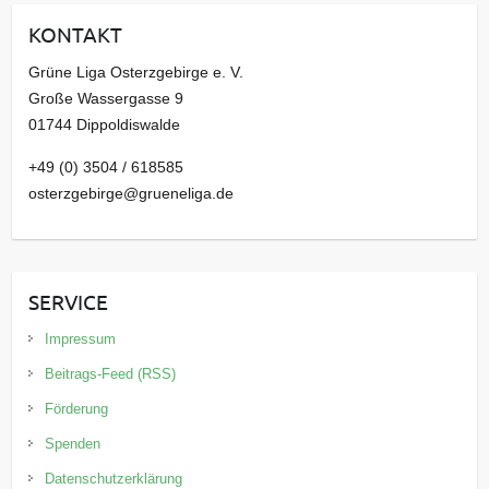
i
KONTAKT
v
Grüne Liga Osterzgebirge e. V.
Große Wassergasse 9
01744 Dippoldiswalde
+49 (0) 3504 / 618585
osterzgebirge@grueneliga.de
SERVICE
Impressum
Beitrags-Feed (RSS)
Förderung
Spenden
Datenschutzerklärung