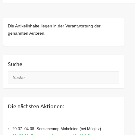
Landschaft interessierte Kinder und Jugendliche
von 7 bis 17 Jahren. Praxistage wie dieser
werden von den Teilnehmenden regelmäßig in
Die Artikelinhalte liegen in der Verantwortung der
festen Gruppen besucht. Sobald Plätze in
genannten Autoren.
diesen Gruppen frei werden, sind weitere
Interessenten willkommen. Die Veranstaltungen
werden in verschiedenen
Umweltbildungseinrichtungen des Landkreises
Suche
monatlich an Samstagen angeboten.
Suche
Die nächsten Aktionen:
29.07.-04.08. Sensencamp Mohelnice (bei Müglitz)