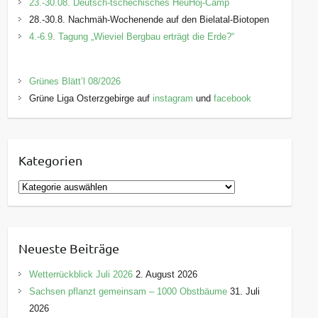
23.-30.08. Deutsch-tschechisches HeuHoj-Camp
28.-30.8. Nachmäh-Wochenende auf den Bielatal-Biotopen
4.-6.9. Tagung „Wieviel Bergbau erträgt die Erde?“
Grünes Blätt’l 08/2026
Grüne Liga Osterzgebirge auf
instagram
und
facebook
Kategorien
K
a
t
e
Neueste Beiträge
g
o
Wetterrückblick Juli 2026
2. August 2026
r
Sachsen pflanzt gemeinsam – 1000 Obstbäume
31. Juli
i
2026