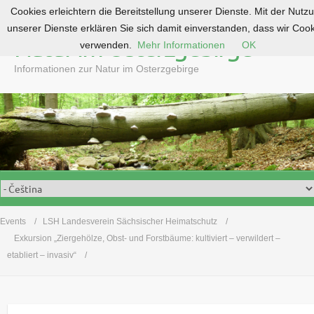
Cookies erleichtern die Bereitstellung unserer Dienste. Mit der Nutz
S
unserer Dienste erklären Sie sich damit einverstanden, dass wir Coo
k
Natur im Osterzgebirge
verwenden.
Mehr Informationen
OK
i
p
Informationen zur Natur im Osterzgebirge
t
o
c
o
n
t
e
n
t
Events
LSH Landesverein Sächsischer Heimatschutz
Exkursion „Ziergehölze, Obst- und Forstbäume: kultiviert – verwildert –
etabliert – invasiv“