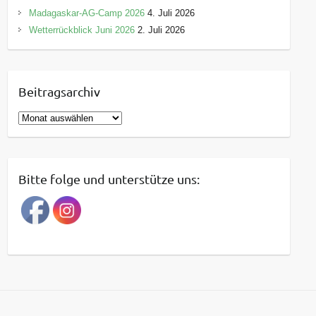
Madagaskar-AG-Camp 2026
4. Juli 2026
Wetterrückblick Juni 2026
2. Juli 2026
Beitragsarchiv
B
e
i
t
Bitte folge und unterstütze uns:
r
a
g
s
a
r
c
h