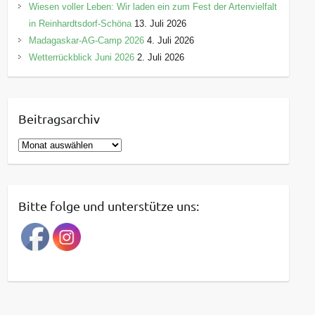
Wiesen voller Leben: Wir laden ein zum Fest der Artenvielfalt
in Reinhardtsdorf-Schöna
13. Juli 2026
Madagaskar-AG-Camp 2026
4. Juli 2026
Wetterrückblick Juni 2026
2. Juli 2026
Beitragsarchiv
B
e
i
t
Bitte folge und unterstütze uns:
r
a
g
s
a
r
c