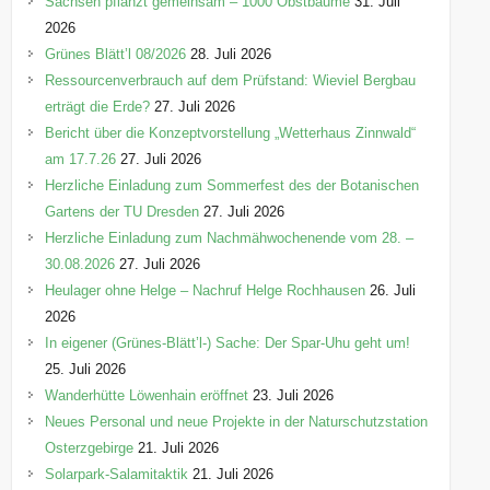
Sachsen pflanzt gemeinsam – 1000 Obstbäume
31. Juli
i
2026
e
Grünes Blätt’l 08/2026
28. Juli 2026
n
Ressourcenverbrauch auf dem Prüfstand: Wieviel Bergbau
erträgt die Erde?
27. Juli 2026
Bericht über die Konzeptvorstellung „Wetterhaus Zinnwald“
am 17.7.26
27. Juli 2026
Herzliche Einladung zum Sommerfest des der Botanischen
Gartens der TU Dresden
27. Juli 2026
Herzliche Einladung zum Nachmähwochenende vom 28. –
30.08.2026
27. Juli 2026
Heulager ohne Helge – Nachruf Helge Rochhausen
26. Juli
2026
In eigener (Grünes-Blätt’l-) Sache: Der Spar-Uhu geht um!
25. Juli 2026
Wanderhütte Löwenhain eröffnet
23. Juli 2026
Neues Personal und neue Projekte in der Naturschutzstation
Osterzgebirge
21. Juli 2026
Solarpark-Salamitaktik
21. Juli 2026