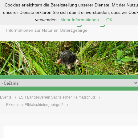
Cookies erleichtern die Bereitstellung unserer Dienste. Mit der Nutz
S
unserer Dienste erklären Sie sich damit einverstanden, dass wir Coo
k
Natur im Osterzgebirge
verwenden.
Mehr Informationen
OK
i
p
Informationen zur Natur im Osterzgebirge
t
o
c
o
n
t
e
n
t
Events
LSH Landesverein Sächsischer Heimatschutz
Exkursion: Elbtalschiefergebirge 2