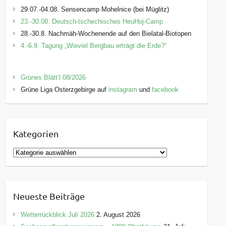
29.07.-04.08. Sensencamp Mohelnice (bei Müglitz)
23.-30.08. Deutsch-tschechisches HeuHoj-Camp
28.-30.8. Nachmäh-Wochenende auf den Bielatal-Biotopen
4.-6.9. Tagung „Wieviel Bergbau erträgt die Erde?“
Grünes Blätt’l 08/2026
Grüne Liga Osterzgebirge auf
instagram
und
facebook
Kategorien
K
a
t
e
Neueste Beiträge
g
o
Wetterrückblick Juli 2026
2. August 2026
r