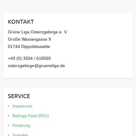
h
i
KONTAKT
v
Grüne Liga Osterzgebirge e. V.
Große Wassergasse 9
01744 Dippoldiswalde
+49 (0) 3504 / 618585
osterzgebirge@grueneliga.de
SERVICE
Impressum
Beitrags-Feed (RSS)
Förderung
Spenden