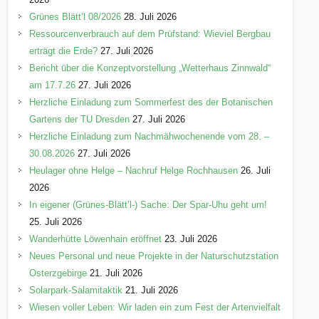
e
Grünes Blätt’l 08/2026
28. Juli 2026
n
Ressourcenverbrauch auf dem Prüfstand: Wieviel Bergbau
erträgt die Erde?
27. Juli 2026
Bericht über die Konzeptvorstellung „Wetterhaus Zinnwald“
am 17.7.26
27. Juli 2026
Herzliche Einladung zum Sommerfest des der Botanischen
Gartens der TU Dresden
27. Juli 2026
Herzliche Einladung zum Nachmähwochenende vom 28. –
30.08.2026
27. Juli 2026
Heulager ohne Helge – Nachruf Helge Rochhausen
26. Juli
2026
In eigener (Grünes-Blätt’l-) Sache: Der Spar-Uhu geht um!
25. Juli 2026
Wanderhütte Löwenhain eröffnet
23. Juli 2026
Neues Personal und neue Projekte in der Naturschutzstation
Osterzgebirge
21. Juli 2026
Solarpark-Salamitaktik
21. Juli 2026
Wiesen voller Leben: Wir laden ein zum Fest der Artenvielfalt