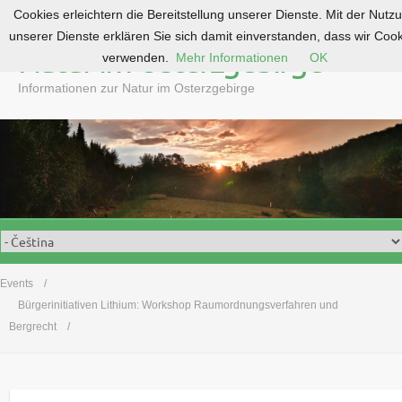
Cookies erleichtern die Bereitstellung unserer Dienste. Mit der Nutz
S
unserer Dienste erklären Sie sich damit einverstanden, dass wir Coo
k
Natur im Osterzgebirge
verwenden.
Mehr Informationen
OK
i
p
Informationen zur Natur im Osterzgebirge
t
o
c
o
n
t
e
n
t
Events
Bürgerinitiativen Lithium: Workshop Raumordnungsverfahren und
Bergrecht