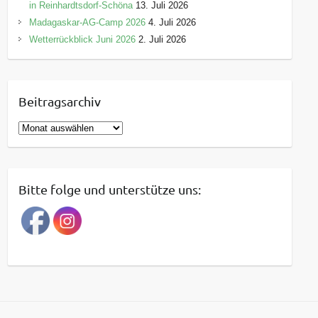
in Reinhardtsdorf-Schöna
13. Juli 2026
Madagaskar-AG-Camp 2026
4. Juli 2026
Wetterrückblick Juni 2026
2. Juli 2026
Beitragsarchiv
B
e
i
t
Bitte folge und unterstütze uns:
r
a
g
s
a
r
c
h