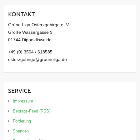
i
KONTAKT
v
Grüne Liga Osterzgebirge e. V.
Große Wassergasse 9
01744 Dippoldiswalde
+49 (0) 3504 / 618585
osterzgebirge@grueneliga.de
SERVICE
Impressum
Beitrags-Feed (RSS)
Förderung
Spenden