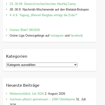
23.-30.08. Deutsch-tschechisches HeuHoj-Camp
28.-30.8. Nachmäh-Wochenende auf den Bielatal-Biotopen
4.-6.9. Tagung „Wieviel Bergbau erträgt die Erde?“
Grünes Blätt’l 08/2026
Grüne Liga Osterzgebirge auf
instagram
und
facebook
Kategorien
K
a
t
e
Neueste Beiträge
g
o
Wetterrückblick Juli 2026
2. August 2026
r
Sachsen pflanzt gemeinsam – 1000 Obstbäume
31. Juli
i
2026