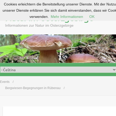
Cookies erleichtern die Bereitstellung unserer Dienste. Mit der Nutz
S
unserer Dienste erklären Sie sich damit einverstanden, dass wir Coo
k
Natur im Osterzgebirge
verwenden.
Mehr Informationen
OK
i
p
Informationen zur Natur im Osterzgebirge
t
o
c
o
n
t
e
n
t
Events
Bergwiesen-Begegnungen in Rübenau