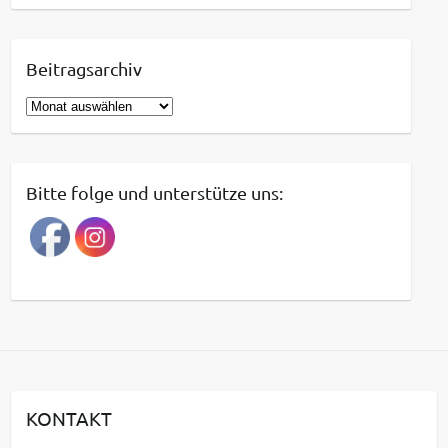
Beitragsarchiv
B
e
i
t
Bitte folge und unterstütze uns:
r
a
g
s
a
r
c
h
i
KONTAKT
v