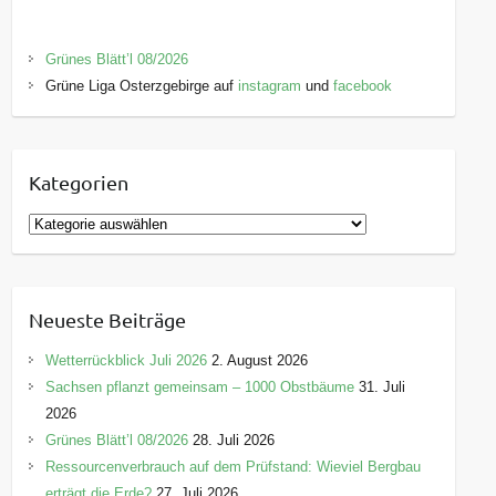
Grünes Blätt’l 08/2026
Grüne Liga Osterzgebirge auf
instagram
und
facebook
Kategorien
K
a
t
e
Neueste Beiträge
g
o
Wetterrückblick Juli 2026
2. August 2026
r
Sachsen pflanzt gemeinsam – 1000 Obstbäume
31. Juli
i
2026
e
Grünes Blätt’l 08/2026
28. Juli 2026
n
Ressourcenverbrauch auf dem Prüfstand: Wieviel Bergbau
erträgt die Erde?
27. Juli 2026