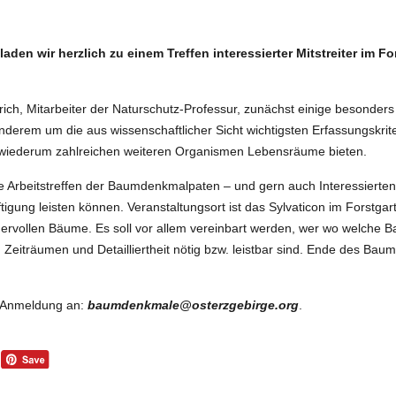
laden wir herzlich zu einem Treffen interessierter Mitstreiter im 
ttrich, Mitarbeiter der Naturschutz-Professur, zunächst einige besond
 anderem um die aus wissenschaftlicher Sicht wichtigsten Erfassungskr
 wiederum zahlreichen weiteren Organismen Lebensräume bieten.
e Arbeitstreffen der Baumdenkmalpaten – und gern auch Interessierten, 
ftigung leisten können. Veranstaltungsort ist das Sylvaticon im Forstga
ervollen Bäume. Es soll vor allem vereinbart werden, wer wo welch
 Zeiträumen und Detailliertheit nötig bzw. leistbar sind. Ende des Ba
e Anmeldung an:
baumdenkmale@osterzgebirge.org
.