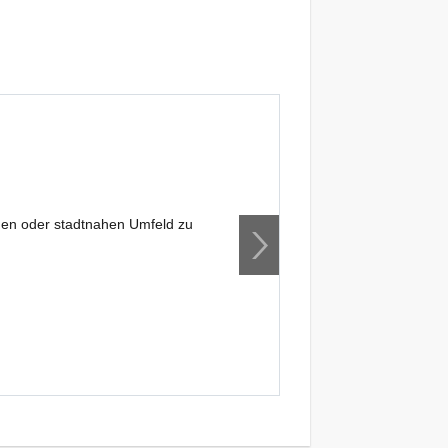
en oder stadtnahen Umfeld zu
bietet nun auch ein
Bitte meldet euch s