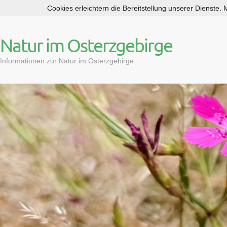
Cookies erleichtern die Bereitstellung unserer Dienste.
S
k
i
Natur im Osterzgebirge
p
t
Informationen zur Natur im Osterzgebirge
o
c
o
n
t
e
n
t