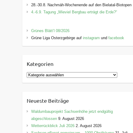
28.-30.8. Nachmäh-Wochenende auf den Bielatal-Biotopen
4.-6.9. Tagung „Wieviel Bergbau erträgt die Erde?“
Grünes Blätt’l 08/2026
Grüne Liga Osterzgebirge auf
instagram
und
facebook
Kategorien
K
a
t
e
Neueste Beiträge
g
o
Waldumbauprojekt Sachsenhöhe jetzt endgültig
r
abgeschlossen
9. August 2026
i
Wetterrückblick Juli 2026
2. August 2026
e
Sachsen pflanzt gemeinsam – 1000 Obstbäume
31. Juli