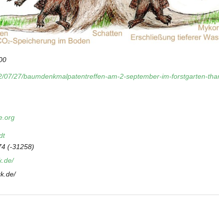
00
22/07/27/baumdenkmalpatentreffen-am-2-september-im-forstgarten-thar
e.org
dt
4 (-31258)
k.de/
rk.de/