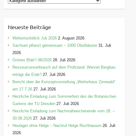
K
a
t
e
Neueste Beiträge
g
o
Wetterrückblick Juli 2026
2. August 2026
r
Sachsen pflanzt gemeinsam – 1000 Obstbäume
31. Juli
i
2026
e
Grünes Blätt’l 08/2026
28. Juli 2026
n
Ressourcenverbrauch auf dem Prüfstand: Wieviel Bergbau
erträgt die Erde?
27. Juli 2026
Bericht über die Konzeptvorstellung „Wetterhaus Zinnwald“
am 17.7.26
27. Juli 2026
Herzliche Einladung zum Sommerfest des der Botanischen
Gartens der TU Dresden
27. Juli 2026
Herzliche Einladung zum Nachmähwochenende vom 28. –
30.08.2026
27. Juli 2026
Heulager ohne Helge – Nachruf Helge Rochhausen
26. Juli
2026