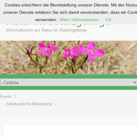
Cookies erleichtern die Bereitstellung unserer Dienste. Mit der Nutz
S
unserer Dienste erklären Sie sich damit einverstanden, dass wir Coo
k
Natur im Osterzgebirge
verwenden.
Mehr Informationen
OK
i
p
Informationen zur Natur im Osterzgebirge
t
o
c
o
n
t
e
n
t
Events
Artenkundliche Wanderung