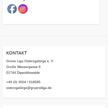
r
a
g
s
a
r
c
h
i
KONTAKT
v
Grüne Liga Osterzgebirge e. V.
Große Wassergasse 9
01744 Dippoldiswalde
+49 (0) 3504 / 618585
osterzgebirge@grueneliga.de