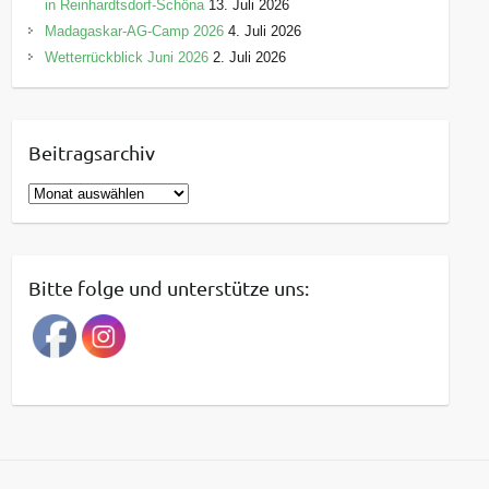
in Reinhardtsdorf-Schöna
13. Juli 2026
Madagaskar-AG-Camp 2026
4. Juli 2026
Wetterrückblick Juni 2026
2. Juli 2026
Beitragsarchiv
B
e
i
t
Bitte folge und unterstütze uns:
r
a
g
s
a
r
c
h