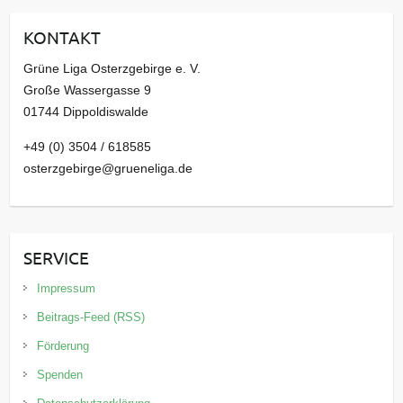
i
KONTAKT
v
Grüne Liga Osterzgebirge e. V.
Große Wassergasse 9
01744 Dippoldiswalde
+49 (0) 3504 / 618585
osterzgebirge@grueneliga.de
SERVICE
Impressum
Beitrags-Feed (RSS)
Förderung
Spenden