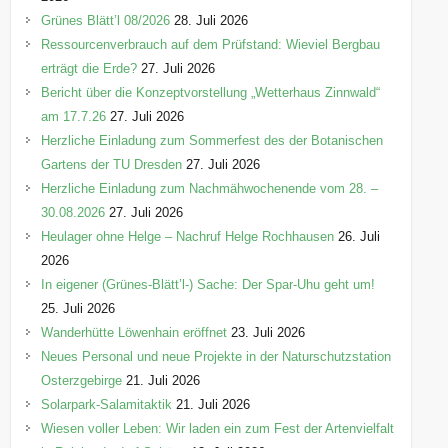
e
Grünes Blätt’l 08/2026
28. Juli 2026
n
Ressourcenverbrauch auf dem Prüfstand: Wieviel Bergbau
erträgt die Erde?
27. Juli 2026
Bericht über die Konzeptvorstellung „Wetterhaus Zinnwald“
am 17.7.26
27. Juli 2026
Herzliche Einladung zum Sommerfest des der Botanischen
Gartens der TU Dresden
27. Juli 2026
Herzliche Einladung zum Nachmähwochenende vom 28. –
30.08.2026
27. Juli 2026
Heulager ohne Helge – Nachruf Helge Rochhausen
26. Juli
2026
In eigener (Grünes-Blätt’l-) Sache: Der Spar-Uhu geht um!
25. Juli 2026
Wanderhütte Löwenhain eröffnet
23. Juli 2026
Neues Personal und neue Projekte in der Naturschutzstation
Osterzgebirge
21. Juli 2026
Solarpark-Salamitaktik
21. Juli 2026
Wiesen voller Leben: Wir laden ein zum Fest der Artenvielfalt