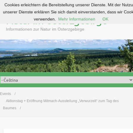
Cookies erleichtern die Bereitstellung unserer Dienste. Mit der Nutz
S
unserer Dienste erklären Sie sich damit einverstanden, dass wir Coo
k
Natur im Osterzgebirge
verwenden.
Mehr Informationen
OK
i
p
Informationen zur Natur im Osterzgebirge
t
o
c
o
n
t
e
n
t
Events
Aktionstag + Eröffnung Mitmach-Ausstellung „Verwurzelt“ zum Tag des
Baumes