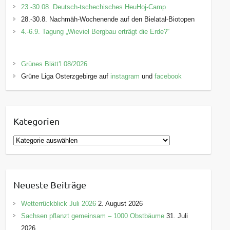
23.-30.08. Deutsch-tschechisches HeuHoj-Camp
28.-30.8. Nachmäh-Wochenende auf den Bielatal-Biotopen
4.-6.9. Tagung „Wieviel Bergbau erträgt die Erde?“
Grünes Blätt’l 08/2026
Grüne Liga Osterzgebirge auf
instagram
und
facebook
Kategorien
K
a
t
e
Neueste Beiträge
g
o
Wetterrückblick Juli 2026
2. August 2026
r
Sachsen pflanzt gemeinsam – 1000 Obstbäume
31. Juli
i
2026