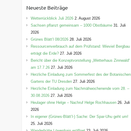
e
Neueste Beiträge
g
o
Wetterrückblick Juli 2026
2. August 2026
r
Sachsen pflanzt gemeinsam – 1000 Obstbäume
31. Juli
i
2026
e
Grünes Blätt’l 08/2026
28. Juli 2026
n
Ressourcenverbrauch auf dem Prüfstand: Wieviel Bergbau
erträgt die Erde?
27. Juli 2026
Bericht über die Konzeptvorstellung „Wetterhaus Zinnwald“
am 17.7.26
27. Juli 2026
Herzliche Einladung zum Sommerfest des der Botanischen
Gartens der TU Dresden
27. Juli 2026
Herzliche Einladung zum Nachmähwochenende vom 28. –
30.08.2026
27. Juli 2026
Heulager ohne Helge – Nachruf Helge Rochhausen
26. Juli
2026
In eigener (Grünes-Blätt’l-) Sache: Der Spar-Uhu geht um!
25. Juli 2026
Wanderhütte Löwenhain eröffnet
23. Juli 2026