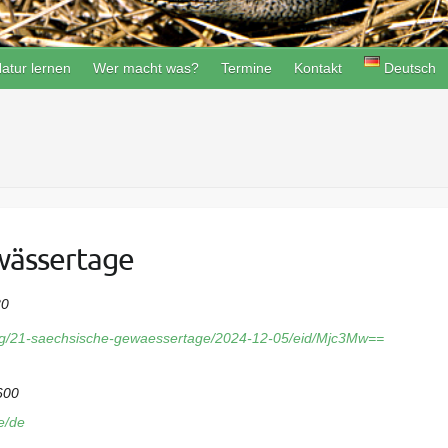
atur lernen
Wer macht was?
Termine
Kontakt
Deutsch
wässertage
30
ung/21-saechsische-gewaessertage/2024-12-05/eid/Mjc3Mw==
600
e/de