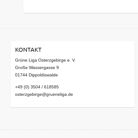
s
a
r
c
h
i
v
KONTAKT
Grüne Liga Osterzgebirge e. V.
Große Wassergasse 9
01744 Dippoldiswalde
+49 (0) 3504 / 618585
osterzgebirge@grueneliga.de