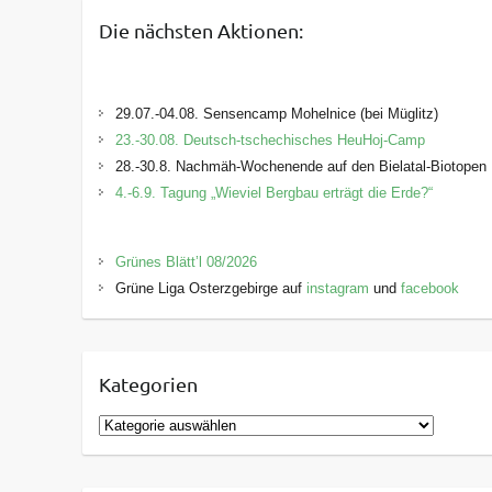
Die nächsten Aktionen:
29.07.-04.08. Sensencamp Mohelnice (bei Müglitz)
23.-30.08. Deutsch-tschechisches HeuHoj-Camp
28.-30.8. Nachmäh-Wochenende auf den Bielatal-Biotopen
4.-6.9. Tagung „Wieviel Bergbau erträgt die Erde?“
Grünes Blätt’l 08/2026
Grüne Liga Osterzgebirge auf
instagram
und
facebook
Kategorien
K
a
t