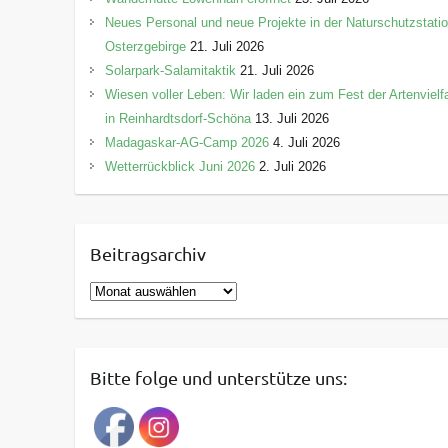
Neues Personal und neue Projekte in der Naturschutzstati
Osterzgebirge
21. Juli 2026
Solarpark-Salamitaktik
21. Juli 2026
Wiesen voller Leben: Wir laden ein zum Fest der Artenvielfa
in Reinhardtsdorf-Schöna
13. Juli 2026
Madagaskar-AG-Camp 2026
4. Juli 2026
Wetterrückblick Juni 2026
2. Juli 2026
Beitragsarchiv
B
e
i
t
Bitte folge und unterstütze uns:
r
a
g