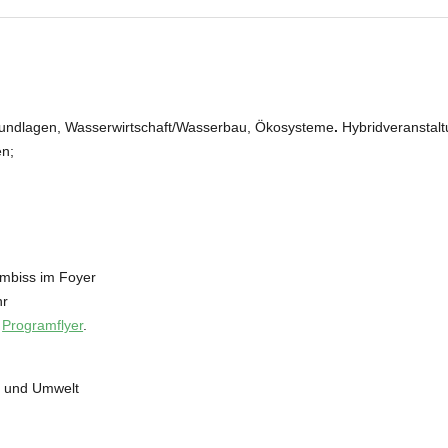
rundlagen, Wasserwirtschaft/Wasserbau, Ökosysteme
.
Hybridveranstalt
n;
Imbiss im Foyer
hr
m
Programflyer
.
r und Umwelt