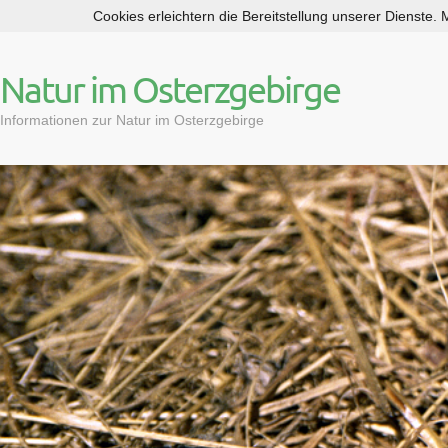
Cookies erleichtern die Bereitstellung unserer Dienste.
S
k
i
Natur im Osterzgebirge
p
t
Informationen zur Natur im Osterzgebirge
o
c
o
n
t
e
n
t