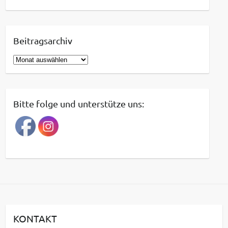
Beitragsarchiv
B
e
i
t
Bitte folge und unterstütze uns:
r
a
g
s
a
r
c
h
i
KONTAKT
v