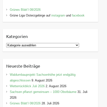
Grünes Blätt’l 08/2026
Grüne Liga Osterzgebirge auf
instagram
und
facebook
Kategorien
K
a
t
e
Neueste Beiträge
g
o
Waldumbauprojekt Sachsenhöhe jetzt endgültig
r
abgeschlossen
9. August 2026
i
Wetterrückblick Juli 2026
2. August 2026
e
Sachsen pflanzt gemeinsam – 1000 Obstbäume
31. Juli
n
2026
Grünes Blätt’l 08/2026
28. Juli 2026