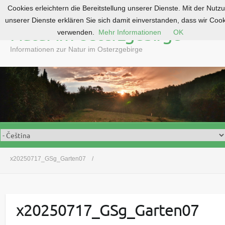
Cookies erleichtern die Bereitstellung unserer Dienste. Mit der Nutz
S
unserer Dienste erklären Sie sich damit einverstanden, dass wir Coo
k
Natur im Osterzgebirge
verwenden.
Mehr Informationen
OK
i
p
Informationen zur Natur im Osterzgebirge
t
o
c
o
n
t
e
n
t
x20250717_GSg_Garten07
x20250717_GSg_Garten07