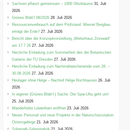
e
Sachsen pflanzt gemeinsam – 1000 Obstbäume
31. Juli
n
2026
Grünes Blätt’l 08/2026
28. Juli 2026
Ressourcenverbrauch auf dem Prüfstand: Wieviel Bergbau
erträgt die Erde?
27. Juli 2026
Bericht über die Konzeptvorstellung „Wetterhaus Zinnwald“
am 17.7.26
27. Juli 2026
Herzliche Einladung zum Sommerfest des der Botanischen
Gartens der TU Dresden
27. Juli 2026
Herzliche Einladung zum Nachmähwochenende vom 28. –
30.08.2026
27. Juli 2026
Heulager ohne Helge – Nachruf Helge Rochhausen
26. Juli
2026
In eigener (Grünes-Blätt’l-) Sache: Der Spar-Uhu geht um!
25. Juli 2026
Wanderhütte Löwenhain eröffnet
23. Juli 2026
Neues Personal und neue Projekte in der Naturschutzstation
Osterzgebirge
21. Juli 2026
Solarpark-Salamitaktik
21. Juli 2026