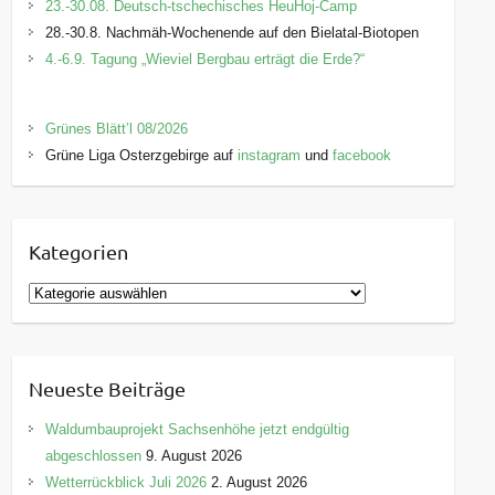
23.-30.08. Deutsch-tschechisches HeuHoj-Camp
28.-30.8. Nachmäh-Wochenende auf den Bielatal-Biotopen
4.-6.9. Tagung „Wieviel Bergbau erträgt die Erde?“
Grünes Blätt’l 08/2026
Grüne Liga Osterzgebirge auf
instagram
und
facebook
Kategorien
K
a
t
e
Neueste Beiträge
g
o
Waldumbauprojekt Sachsenhöhe jetzt endgültig
r
abgeschlossen
9. August 2026
i
Wetterrückblick Juli 2026
2. August 2026