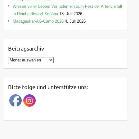
Wiesen voller Leben: Wir laden ein zum Fest der Artenvielfalt
in Reinhardtsdorf-Schöna
13. Juli 2026
Madagaskar-AG-Camp 2026
4. Juli 2026
Beitragsarchiv
B
e
i
t
Bitte folge und unterstütze uns:
r
a
g
s
a
r
c