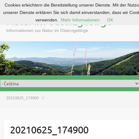
Cookies erleichtern die Bereitstellung unserer Dienste. Mit der Nutz
S
unserer Dienste erklären Sie sich damit einverstanden, dass wir Coo
k
Natur im Osterzgebirge
verwenden.
Mehr Informationen
OK
i
p
Informationen zur Natur im Osterzgebirge
t
o
c
o
n
t
e
n
t
20210625_174900
20210625_174900