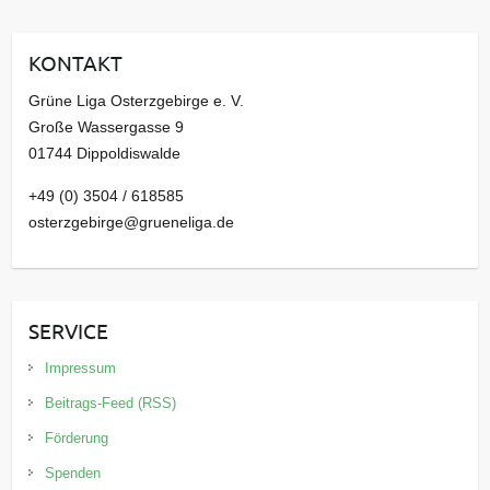
h
i
KONTAKT
v
Grüne Liga Osterzgebirge e. V.
Große Wassergasse 9
01744 Dippoldiswalde
+49 (0) 3504 / 618585
osterzgebirge@grueneliga.de
SERVICE
Impressum
Beitrags-Feed (RSS)
Förderung
Spenden