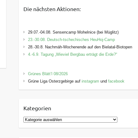
Die nächsten Aktionen:
29.07.-04.08. Sensencamp Mohelnice (bei Müglitz)
23.-30.08. Deutsch-tschechisches HeuHoj-Camp
28.-30.8. Nachmäh-Wochenende auf den Bielatal-Biotopen
4.-6.9. Tagung „Wieviel Bergbau erträgt die Erde?“
Grünes Blätt’l 08/2026
Grüne Liga Osterzgebirge auf
instagram
und
facebook
Kategorien
K
a
t