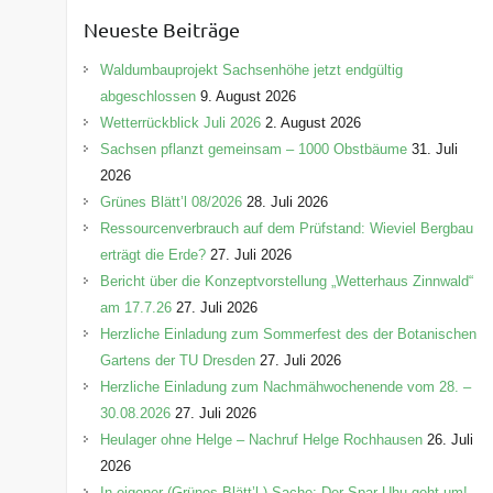
e
Neueste Beiträge
g
o
Waldumbauprojekt Sachsenhöhe jetzt endgültig
r
abgeschlossen
9. August 2026
i
Wetterrückblick Juli 2026
2. August 2026
e
Sachsen pflanzt gemeinsam – 1000 Obstbäume
31. Juli
n
2026
Grünes Blätt’l 08/2026
28. Juli 2026
Ressourcenverbrauch auf dem Prüfstand: Wieviel Bergbau
erträgt die Erde?
27. Juli 2026
Bericht über die Konzeptvorstellung „Wetterhaus Zinnwald“
am 17.7.26
27. Juli 2026
Herzliche Einladung zum Sommerfest des der Botanischen
Gartens der TU Dresden
27. Juli 2026
Herzliche Einladung zum Nachmähwochenende vom 28. –
30.08.2026
27. Juli 2026
Heulager ohne Helge – Nachruf Helge Rochhausen
26. Juli
2026
In eigener (Grünes-Blätt’l-) Sache: Der Spar-Uhu geht um!