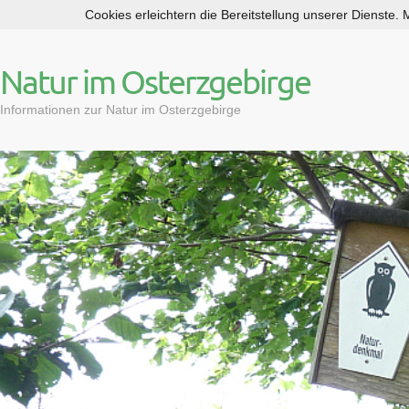
Cookies erleichtern die Bereitstellung unserer Dienste.
S
k
i
Natur im Osterzgebirge
p
t
Informationen zur Natur im Osterzgebirge
o
c
o
n
t
e
n
t