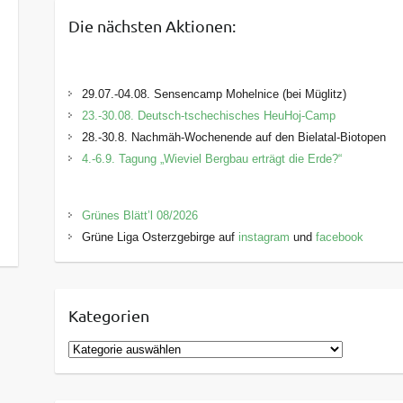
Die nächsten Aktionen:
29.07.-04.08. Sensencamp Mohelnice (bei Müglitz)
23.-30.08. Deutsch-tschechisches HeuHoj-Camp
28.-30.8. Nachmäh-Wochenende auf den Bielatal-Biotopen
4.-6.9. Tagung „Wieviel Bergbau erträgt die Erde?“
Grünes Blätt’l 08/2026
Grüne Liga Osterzgebirge auf
instagram
und
facebook
Kategorien
K
a
t