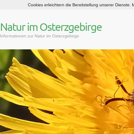
Cookies erleichtern die Bereitstellung unserer Dienste.
S
k
i
Natur im Osterzgebirge
p
t
Informationen zur Natur im Osterzgebirge
o
c
o
n
t
e
n
t