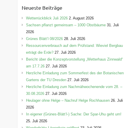
e
Neueste Beiträge
g
o
Wetterrückblick Juli 2026
2. August 2026
r
Sachsen pflanzt gemeinsam – 1000 Obstbäume
31. Juli
i
2026
e
Grünes Blätt’l 08/2026
28. Juli 2026
n
Ressourcenverbrauch auf dem Prüfstand: Wieviel Bergbau
erträgt die Erde?
27. Juli 2026
Bericht über die Konzeptvorstellung „Wetterhaus Zinnwald“
am 17.7.26
27. Juli 2026
Herzliche Einladung zum Sommerfest des der Botanischen
Gartens der TU Dresden
27. Juli 2026
Herzliche Einladung zum Nachmähwochenende vom 28. –
30.08.2026
27. Juli 2026
Heulager ohne Helge – Nachruf Helge Rochhausen
26. Juli
2026
In eigener (Grünes-Blätt’l-) Sache: Der Spar-Uhu geht um!
25. Juli 2026
Wanderhütte Löwenhain eröffnet
23. Juli 2026