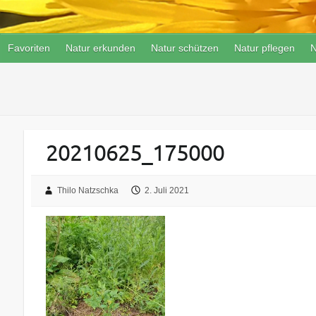
Favoriten
Natur erkunden
Natur schützen
Natur pflegen
N
20210625_175000
Thilo Natzschka
2. Juli 2021