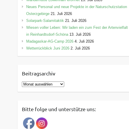
Neues Personal und neue Projekte in der Naturschutzstation
Osterzgebirge
21. Juli 2026
Solarpark-Salamitaktik
21. Juli 2026
Wiesen voller Leben: Wir laden ein zum Fest der Artenvielfalt
in Reinhardtsdorf-Schöna
13. Juli 2026
Madagaskar-AG-Camp 2026
4. Juli 2026
Wetterrückblick Juni 2026
2. Juli 2026
Beitragsarchiv
B
e
i
t
Bitte folge und unterstütze uns:
r
a
g