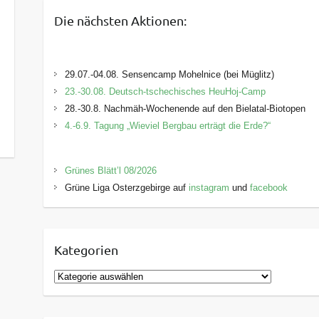
Die nächsten Aktionen:
29.07.-04.08. Sensencamp Mohelnice (bei Müglitz)
23.-30.08. Deutsch-tschechisches HeuHoj-Camp
28.-30.8. Nachmäh-Wochenende auf den Bielatal-Biotopen
4.-6.9. Tagung „Wieviel Bergbau erträgt die Erde?“
Grünes Blätt’l 08/2026
Grüne Liga Osterzgebirge auf
instagram
und
facebook
Kategorien
K
a
t