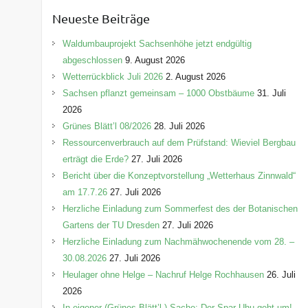
e
Neueste Beiträge
g
o
Waldumbauprojekt Sachsenhöhe jetzt endgültig
r
abgeschlossen
9. August 2026
i
Wetterrückblick Juli 2026
2. August 2026
e
Sachsen pflanzt gemeinsam – 1000 Obstbäume
31. Juli
n
2026
Grünes Blätt’l 08/2026
28. Juli 2026
Ressourcenverbrauch auf dem Prüfstand: Wieviel Bergbau
erträgt die Erde?
27. Juli 2026
Bericht über die Konzeptvorstellung „Wetterhaus Zinnwald“
am 17.7.26
27. Juli 2026
Herzliche Einladung zum Sommerfest des der Botanischen
Gartens der TU Dresden
27. Juli 2026
Herzliche Einladung zum Nachmähwochenende vom 28. –
30.08.2026
27. Juli 2026
Heulager ohne Helge – Nachruf Helge Rochhausen
26. Juli
2026
In eigener (Grünes-Blätt’l-) Sache: Der Spar-Uhu geht um!