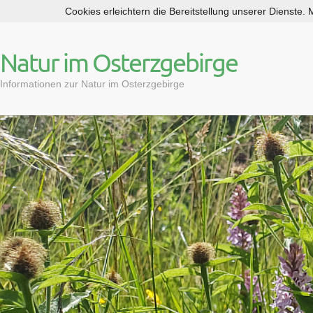
Cookies erleichtern die Bereitstellung unserer Dienste.
S
k
i
Natur im Osterzgebirge
p
t
Informationen zur Natur im Osterzgebirge
o
c
o
n
t
e
n
t