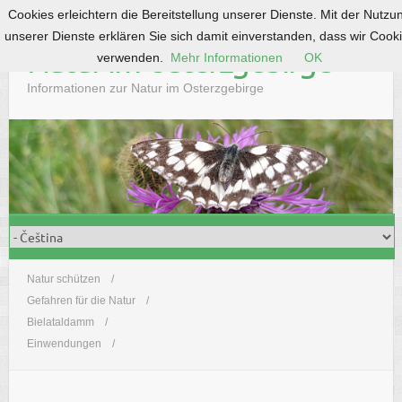
Cookies erleichtern die Bereitstellung unserer Dienste. Mit der Nutzu
S
unserer Dienste erklären Sie sich damit einverstanden, dass wir Cook
k
Natur im Osterzgebirge
verwenden.
Mehr Informationen
OK
i
p
Informationen zur Natur im Osterzgebirge
t
o
c
o
n
t
e
n
t
Natur schützen
Gefahren für die Natur
Bielataldamm
Einwendungen