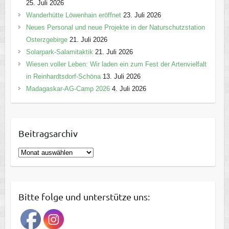
25. Juli 2026
Wanderhütte Löwenhain eröffnet
23. Juli 2026
Neues Personal und neue Projekte in der Naturschutzstation
Osterzgebirge
21. Juli 2026
Solarpark-Salamitaktik
21. Juli 2026
Wiesen voller Leben: Wir laden ein zum Fest der Artenvielfalt
in Reinhardtsdorf-Schöna
13. Juli 2026
Madagaskar-AG-Camp 2026
4. Juli 2026
Beitragsarchiv
B
e
i
t
Bitte folge und unterstütze uns:
r
a
g