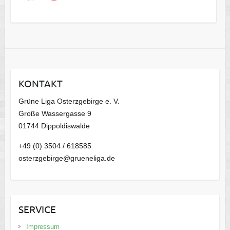
s
a
r
c
h
i
KONTAKT
v
Grüne Liga Osterzgebirge e. V.
Große Wassergasse 9
01744 Dippoldiswalde
+49 (0) 3504 / 618585
osterzgebirge@grueneliga.de
SERVICE
Impressum