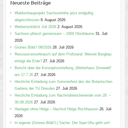
Neueste Beiträge
g
o
Waldumbauprojekt Sachsenhöhe jetzt endgültig
r
abgeschlossen
9. August 2026
i
Wetterrückblick Juli 2026
2. August 2026
e
Sachsen pflanzt gemeinsam – 1000 Obstbäume
31. Juli
n
2026
Grünes Blätt’l 08/2026
28. Juli 2026
Ressourcenverbrauch auf dem Prüfstand: Wieviel Bergbau
erträgt die Erde?
27. Juli 2026
Bericht über die Konzeptvorstellung „Wetterhaus Zinnwald“
am 17.7.26
27. Juli 2026
Herzliche Einladung zum Sommerfest des der Botanischen
Gartens der TU Dresden
27. Juli 2026
Herzliche Einladung zum Nachmähwochenende vom 28. –
30.08.2026
27. Juli 2026
Heulager ohne Helge – Nachruf Helge Rochhausen
26. Juli
2026
In eigener (Grünes-Blätt’l-) Sache: Der Spar-Uhu geht um!