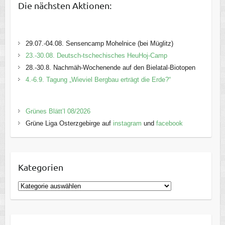
Die nächsten Aktionen:
29.07.-04.08. Sensencamp Mohelnice (bei Müglitz)
23.-30.08. Deutsch-tschechisches HeuHoj-Camp
28.-30.8. Nachmäh-Wochenende auf den Bielatal-Biotopen
4.-6.9. Tagung „Wieviel Bergbau erträgt die Erde?“
Grünes Blätt’l 08/2026
Grüne Liga Osterzgebirge auf
instagram
und
facebook
Kategorien
K
a
t
e