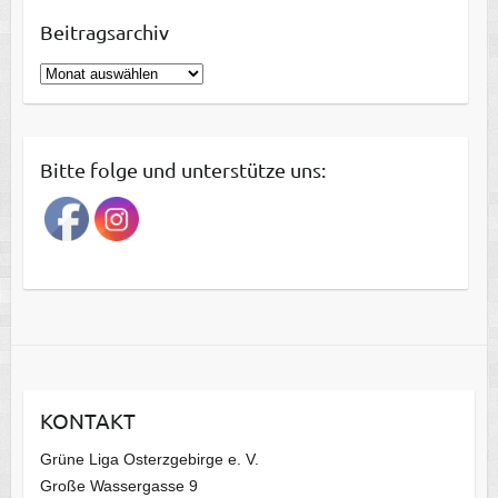
Beitragsarchiv
B
e
i
t
Bitte folge und unterstütze uns:
r
a
g
s
a
r
c
h
i
KONTAKT
v
Grüne Liga Osterzgebirge e. V.
Große Wassergasse 9