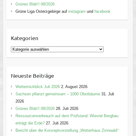
Grünes Blätt’l 08/2026
Grüne Liga Osterzgebirge auf
instagram
und
facebook
Kategorien
K
a
t
e
Neueste Beiträge
g
o
Wetterrückblick Juli 2026
2. August 2026
r
Sachsen pflanzt gemeinsam – 1000 Obstbäume
31. Juli
i
2026
e
Grünes Blätt’l 08/2026
28. Juli 2026
n
Ressourcenverbrauch auf dem Prüfstand: Wieviel Bergbau
erträgt die Erde?
27. Juli 2026
Bericht über die Konzeptvorstellung „Wetterhaus Zinnwald“