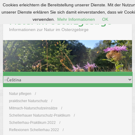
Cookies erleichtern die Bereitstellung unserer Dienste. Mit der Nutzu
S
unserer Dienste erklären Sie sich damit einverstanden, dass wir Cook
k
Natur im Osterzgebirge
verwenden.
Mehr Informationen
OK
i
p
Informationen zur Natur im Osterzgebirge
t
o
c
o
n
t
e
n
t
Natur pflegen
praktischer Naturschutz
Mitmach-Naturschutzeinsätze
Schellerhauer Naturschutz-Praktikum
Schellerhau-Praktikum 2022
Reflexionen Schellerhau 2022