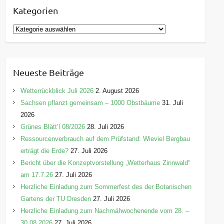
Kategorien
K
a
t
e
Neueste Beiträge
g
o
Wetterrückblick Juli 2026
2. August 2026
r
Sachsen pflanzt gemeinsam – 1000 Obstbäume
31. Juli
i
2026
e
Grünes Blätt’l 08/2026
28. Juli 2026
n
Ressourcenverbrauch auf dem Prüfstand: Wieviel Bergbau
erträgt die Erde?
27. Juli 2026
Bericht über die Konzeptvorstellung „Wetterhaus Zinnwald“
am 17.7.26
27. Juli 2026
Herzliche Einladung zum Sommerfest des der Botanischen
Gartens der TU Dresden
27. Juli 2026
Herzliche Einladung zum Nachmähwochenende vom 28. –
30.08.2026
27. Juli 2026