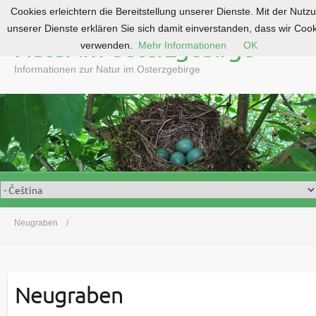
Cookies erleichtern die Bereitstellung unserer Dienste. Mit der Nutz
S
unserer Dienste erklären Sie sich damit einverstanden, dass wir Coo
k
Natur im Osterzgebirge
verwenden.
Mehr Informationen
OK
i
p
Informationen zur Natur im Osterzgebirge
t
o
c
o
n
t
e
n
t
Neugraben
Neugraben