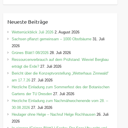
a
t
e
Neueste Beiträge
g
o
Wetterrückblick Juli 2026
2. August 2026
r
Sachsen pflanzt gemeinsam – 1000 Obstbäume
31. Juli
i
2026
e
Grünes Blätt’l 08/2026
28. Juli 2026
n
Ressourcenverbrauch auf dem Prüfstand: Wieviel Bergbau
erträgt die Erde?
27. Juli 2026
Bericht über die Konzeptvorstellung „Wetterhaus Zinnwald“
am 17.7.26
27. Juli 2026
Herzliche Einladung zum Sommerfest des der Botanischen
Gartens der TU Dresden
27. Juli 2026
Herzliche Einladung zum Nachmähwochenende vom 28. –
30.08.2026
27. Juli 2026
Heulager ohne Helge – Nachruf Helge Rochhausen
26. Juli
2026