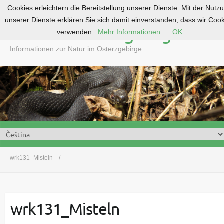
Cookies erleichtern die Bereitstellung unserer Dienste. Mit der Nutz
S
unserer Dienste erklären Sie sich damit einverstanden, dass wir Coo
k
Natur im Osterzgebirge
verwenden.
Mehr Informationen
OK
i
p
Informationen zur Natur im Osterzgebirge
t
o
c
o
n
t
e
n
t
wrk131_Misteln
wrk131_Misteln