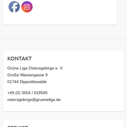
a
g
s
a
r
c
h
i
KONTAKT
v
Grüne Liga Osterzgebirge e. V.
Große Wassergasse 9
01744 Dippoldiswalde
+49 (0) 3504 / 618585
osterzgebirge@grueneliga.de