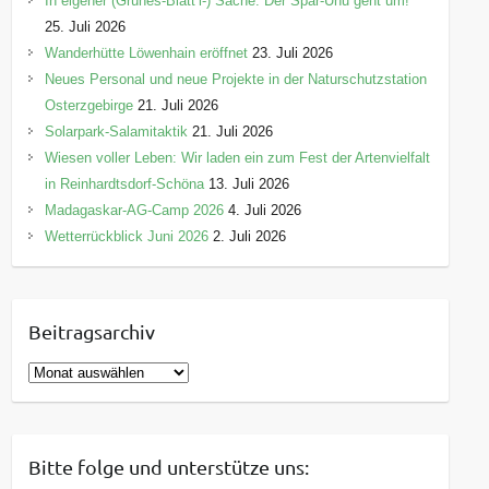
In eigener (Grünes-Blätt’l-) Sache: Der Spar-Uhu geht um!
25. Juli 2026
Wanderhütte Löwenhain eröffnet
23. Juli 2026
Neues Personal und neue Projekte in der Naturschutzstation
Osterzgebirge
21. Juli 2026
Solarpark-Salamitaktik
21. Juli 2026
Wiesen voller Leben: Wir laden ein zum Fest der Artenvielfalt
in Reinhardtsdorf-Schöna
13. Juli 2026
Madagaskar-AG-Camp 2026
4. Juli 2026
Wetterrückblick Juni 2026
2. Juli 2026
Beitragsarchiv
B
e
i
t
Bitte folge und unterstütze uns:
r