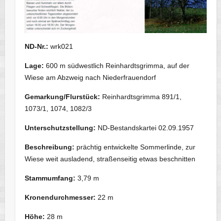
ND-Nr.:
wrk021
Lage:
600 m südwestlich Reinhardtsgrimma, auf der
Wiese am Abzweig nach Niederfrauendorf
Gemarkung/Flurstück:
Reinhardtsgrimma 891/1,
1073/1, 1074, 1082/3
Unterschutzstellung:
ND-Bestandskartei 02.09.1957
Beschreibung:
prächtig entwickelte Sommerlinde, zur
Wiese weit ausladend, straßenseitig etwas beschnitten
Stammumfang:
3,79 m
Kronendurchmesser:
22 m
Höhe:
28 m