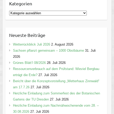
Kategorien
K
a
t
e
Neueste Beiträge
g
o
Wetterrückblick Juli 2026
2. August 2026
r
Sachsen pflanzt gemeinsam – 1000 Obstbäume
31. Juli
i
2026
e
Grünes Blätt’l 08/2026
28. Juli 2026
n
Ressourcenverbrauch auf dem Prüfstand: Wieviel Bergbau
erträgt die Erde?
27. Juli 2026
Bericht über die Konzeptvorstellung „Wetterhaus Zinnwald“
am 17.7.26
27. Juli 2026
Herzliche Einladung zum Sommerfest des der Botanischen
Gartens der TU Dresden
27. Juli 2026
Herzliche Einladung zum Nachmähwochenende vom 28. –
30.08.2026
27. Juli 2026