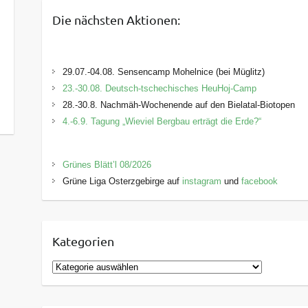
Die nächsten Aktionen:
29.07.-04.08. Sensencamp Mohelnice (bei Müglitz)
23.-30.08. Deutsch-tschechisches HeuHoj-Camp
28.-30.8. Nachmäh-Wochenende auf den Bielatal-Biotopen
4.-6.9. Tagung „Wieviel Bergbau erträgt die Erde?“
Grünes Blätt’l 08/2026
Grüne Liga Osterzgebirge auf
instagram
und
facebook
Kategorien
K
a
t