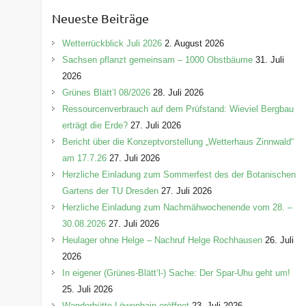
e
Neueste Beiträge
g
o
Wetterrückblick Juli 2026
2. August 2026
r
Sachsen pflanzt gemeinsam – 1000 Obstbäume
31. Juli
i
2026
e
Grünes Blätt’l 08/2026
28. Juli 2026
n
Ressourcenverbrauch auf dem Prüfstand: Wieviel Bergbau
erträgt die Erde?
27. Juli 2026
Bericht über die Konzeptvorstellung „Wetterhaus Zinnwald“
am 17.7.26
27. Juli 2026
Herzliche Einladung zum Sommerfest des der Botanischen
Gartens der TU Dresden
27. Juli 2026
Herzliche Einladung zum Nachmähwochenende vom 28. –
30.08.2026
27. Juli 2026
Heulager ohne Helge – Nachruf Helge Rochhausen
26. Juli
2026
In eigener (Grünes-Blätt’l-) Sache: Der Spar-Uhu geht um!
25. Juli 2026
Wanderhütte Löwenhain eröffnet
23. Juli 2026