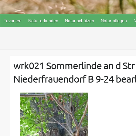
Favoriten
Natur erkunden
Natur schützen
Natur pflegen
N
wrk021 Sommerlinde an d Str
Niederfrauendorf B 9-24 bear