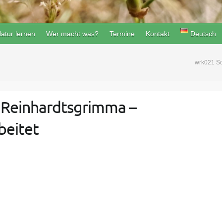
atur lernen
Wer macht was?
Termine
Kontakt
Deutsch
wrk021 So
 Reinhardtsgrimma –
beitet