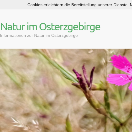
Cookies erleichtern die Bereitstellung unserer Dienste.
S
k
i
Natur im Osterzgebirge
p
t
Informationen zur Natur im Osterzgebirge
o
c
o
n
t
e
n
t