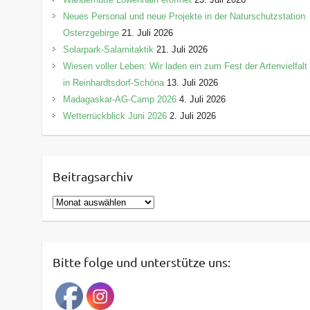
Neues Personal und neue Projekte in der Naturschutzstation
Osterzgebirge
21. Juli 2026
Solarpark-Salamitaktik
21. Juli 2026
Wiesen voller Leben: Wir laden ein zum Fest der Artenvielfalt
in Reinhardtsdorf-Schöna
13. Juli 2026
Madagaskar-AG-Camp 2026
4. Juli 2026
Wetterrückblick Juni 2026
2. Juli 2026
Beitragsarchiv
B
e
i
t
Bitte folge und unterstütze uns:
r
a
g