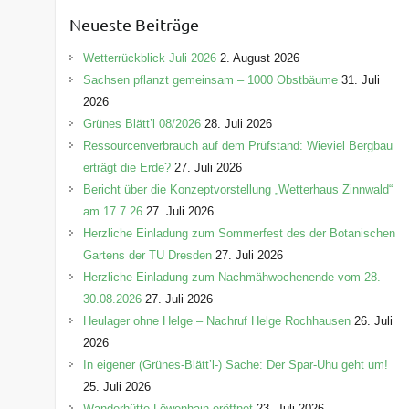
e
Neueste Beiträge
g
o
Wetterrückblick Juli 2026
2. August 2026
r
Sachsen pflanzt gemeinsam – 1000 Obstbäume
31. Juli
i
2026
e
Grünes Blätt’l 08/2026
28. Juli 2026
n
Ressourcenverbrauch auf dem Prüfstand: Wieviel Bergbau
erträgt die Erde?
27. Juli 2026
Bericht über die Konzeptvorstellung „Wetterhaus Zinnwald“
am 17.7.26
27. Juli 2026
Herzliche Einladung zum Sommerfest des der Botanischen
Gartens der TU Dresden
27. Juli 2026
Herzliche Einladung zum Nachmähwochenende vom 28. –
30.08.2026
27. Juli 2026
Heulager ohne Helge – Nachruf Helge Rochhausen
26. Juli
2026
In eigener (Grünes-Blätt’l-) Sache: Der Spar-Uhu geht um!
25. Juli 2026
Wanderhütte Löwenhain eröffnet
23. Juli 2026