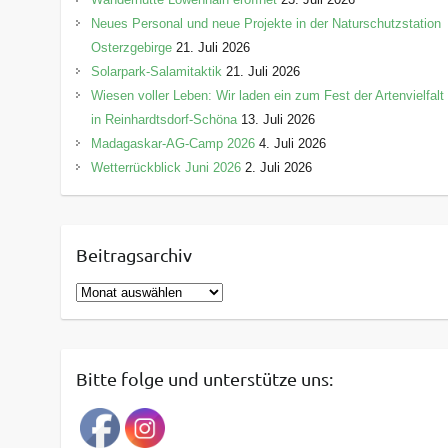
Neues Personal und neue Projekte in der Naturschutzstation
Osterzgebirge
21. Juli 2026
Solarpark-Salamitaktik
21. Juli 2026
Wiesen voller Leben: Wir laden ein zum Fest der Artenvielfalt
in Reinhardtsdorf-Schöna
13. Juli 2026
Madagaskar-AG-Camp 2026
4. Juli 2026
Wetterrückblick Juni 2026
2. Juli 2026
Beitragsarchiv
B
e
i
t
Bitte folge und unterstütze uns:
r
a
g