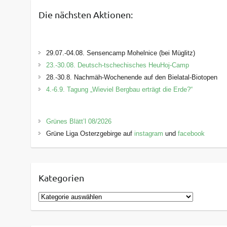
Die nächsten Aktionen:
29.07.-04.08. Sensencamp Mohelnice (bei Müglitz)
23.-30.08. Deutsch-tschechisches HeuHoj-Camp
28.-30.8. Nachmäh-Wochenende auf den Bielatal-Biotopen
4.-6.9. Tagung „Wieviel Bergbau erträgt die Erde?“
Grünes Blätt’l 08/2026
Grüne Liga Osterzgebirge auf
instagram
und
facebook
Kategorien
K
a
t