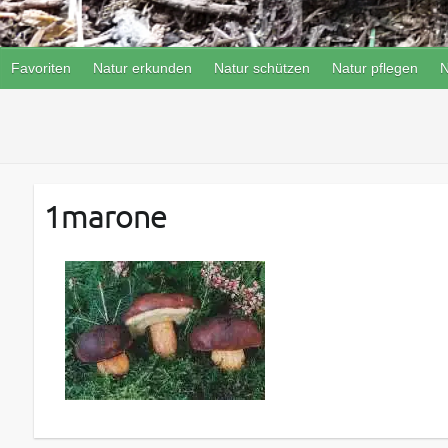
Favoriten
Natur erkunden
Natur schützen
Natur pflegen
N
1marone