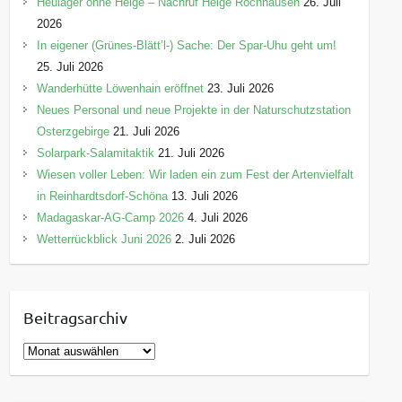
Heulager ohne Helge – Nachruf Helge Rochhausen
26. Juli
2026
In eigener (Grünes-Blätt’l-) Sache: Der Spar-Uhu geht um!
25. Juli 2026
Wanderhütte Löwenhain eröffnet
23. Juli 2026
Neues Personal und neue Projekte in der Naturschutzstation
Osterzgebirge
21. Juli 2026
Solarpark-Salamitaktik
21. Juli 2026
Wiesen voller Leben: Wir laden ein zum Fest der Artenvielfalt
in Reinhardtsdorf-Schöna
13. Juli 2026
Madagaskar-AG-Camp 2026
4. Juli 2026
Wetterrückblick Juni 2026
2. Juli 2026
Beitragsarchiv
B
e
i