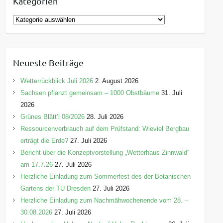
Kategorien
K
a
t
e
Neueste Beiträge
g
o
Wetterrückblick Juli 2026
2. August 2026
r
Sachsen pflanzt gemeinsam – 1000 Obstbäume
31. Juli
i
2026
e
Grünes Blätt’l 08/2026
28. Juli 2026
n
Ressourcenverbrauch auf dem Prüfstand: Wieviel Bergbau
erträgt die Erde?
27. Juli 2026
Bericht über die Konzeptvorstellung „Wetterhaus Zinnwald“
am 17.7.26
27. Juli 2026
Herzliche Einladung zum Sommerfest des der Botanischen
Gartens der TU Dresden
27. Juli 2026
Herzliche Einladung zum Nachmähwochenende vom 28. –
30.08.2026
27. Juli 2026