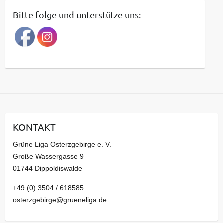
t
Bitte folge und unterstütze uns:
r
a
g
s
a
r
c
h
i
KONTAKT
v
Grüne Liga Osterzgebirge e. V.
Große Wassergasse 9
01744 Dippoldiswalde
+49 (0) 3504 / 618585
osterzgebirge@grueneliga.de