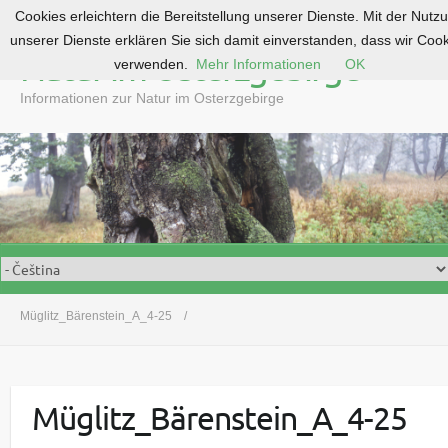
Cookies erleichtern die Bereitstellung unserer Dienste. Mit der Nutz
S
unserer Dienste erklären Sie sich damit einverstanden, dass wir Coo
k
Natur im Osterzgebirge
verwenden.
Mehr Informationen
OK
i
p
Informationen zur Natur im Osterzgebirge
t
o
c
o
n
t
e
n
t
Müglitz_Bärenstein_A_4-25
Müglitz_Bärenstein_A_4-25