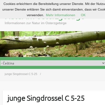
Cookies erleichtern die Bereitstellung unserer Dienste. Mit der Nutz
S
unserer Dienste erklären Sie sich damit einverstanden, dass wir Coo
k
Natur im Osterzgebirge
verwenden.
Mehr Informationen
OK
i
p
Informationen zur Natur im Osterzgebirge
t
o
c
o
n
t
e
n
t
junge Singdrossel C 5-25
junge Singdrossel C 5-25