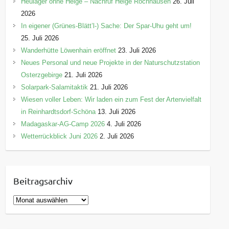
Heulager ohne Helge – Nachruf Helge Rochhausen
26. Juli
2026
In eigener (Grünes-Blätt’l-) Sache: Der Spar-Uhu geht um!
25. Juli 2026
Wanderhütte Löwenhain eröffnet
23. Juli 2026
Neues Personal und neue Projekte in der Naturschutzstation
Osterzgebirge
21. Juli 2026
Solarpark-Salamitaktik
21. Juli 2026
Wiesen voller Leben: Wir laden ein zum Fest der Artenvielfalt
in Reinhardtsdorf-Schöna
13. Juli 2026
Madagaskar-AG-Camp 2026
4. Juli 2026
Wetterrückblick Juni 2026
2. Juli 2026
Beitragsarchiv
B
e
i