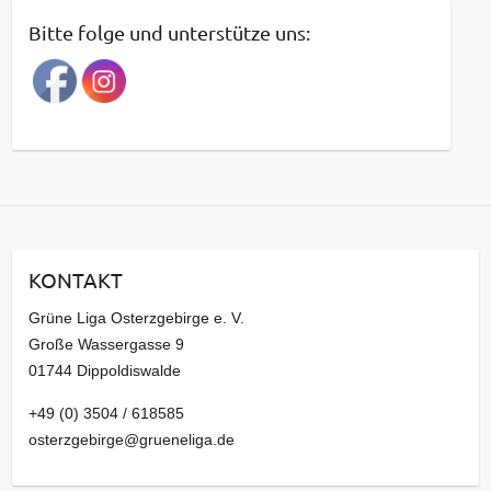
t
Bitte folge und unterstütze uns:
r
a
g
s
a
r
c
h
i
KONTAKT
v
Grüne Liga Osterzgebirge e. V.
Große Wassergasse 9
01744 Dippoldiswalde
+49 (0) 3504 / 618585
osterzgebirge@grueneliga.de