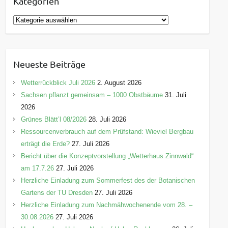
Kategorien
K
a
t
e
Neueste Beiträge
g
o
Wetterrückblick Juli 2026
2. August 2026
r
Sachsen pflanzt gemeinsam – 1000 Obstbäume
31. Juli
i
2026
e
Grünes Blätt’l 08/2026
28. Juli 2026
n
Ressourcenverbrauch auf dem Prüfstand: Wieviel Bergbau
erträgt die Erde?
27. Juli 2026
Bericht über die Konzeptvorstellung „Wetterhaus Zinnwald“
am 17.7.26
27. Juli 2026
Herzliche Einladung zum Sommerfest des der Botanischen
Gartens der TU Dresden
27. Juli 2026
Herzliche Einladung zum Nachmähwochenende vom 28. –
30.08.2026
27. Juli 2026