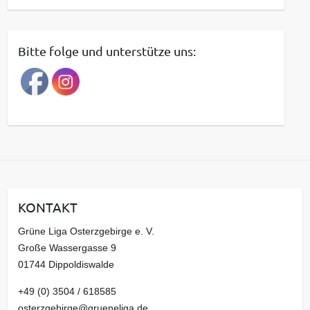
e
i
t
Bitte folge und unterstütze uns:
r
a
g
s
a
r
c
h
i
KONTAKT
v
Grüne Liga Osterzgebirge e. V.
Große Wassergasse 9
01744 Dippoldiswalde
+49 (0) 3504 / 618585
osterzgebirge@grueneliga.de