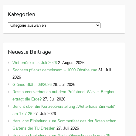
Kategorien
K
a
t
e
Neueste Beiträge
g
o
Wetterrückblick Juli 2026
2. August 2026
r
Sachsen pflanzt gemeinsam – 1000 Obstbäume
31. Juli
i
2026
e
Grünes Blätt’l 08/2026
28. Juli 2026
n
Ressourcenverbrauch auf dem Prüfstand: Wieviel Bergbau
erträgt die Erde?
27. Juli 2026
Bericht über die Konzeptvorstellung „Wetterhaus Zinnwald“
am 17.7.26
27. Juli 2026
Herzliche Einladung zum Sommerfest des der Botanischen
Gartens der TU Dresden
27. Juli 2026
Herzliche Einladung zum Nachmähwochenende vom 28. –