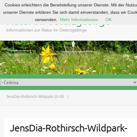
Cookies erleichtern die Bereitstellung unserer Dienste. Mit der Nutz
S
unserer Dienste erklären Sie sich damit einverstanden, dass wir Coo
k
Natur im Osterzgebirge
verwenden.
Mehr Informationen
OK
i
p
Informationen zur Natur im Osterzgebirge
t
o
c
o
n
t
e
n
t
JensDia-Rothirsch-Wildpark-10-08
JensDia-Rothirsch-Wildpark-