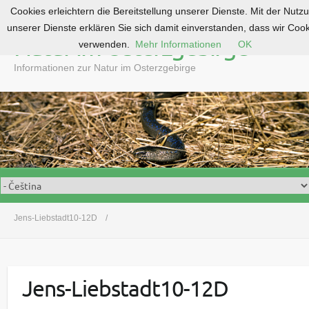
Cookies erleichtern die Bereitstellung unserer Dienste. Mit der Nutz
S
unserer Dienste erklären Sie sich damit einverstanden, dass wir Coo
k
Natur im Osterzgebirge
verwenden.
Mehr Informationen
OK
i
p
Informationen zur Natur im Osterzgebirge
t
o
c
o
n
t
e
n
t
Jens-Liebstadt10-12D
Jens-Liebstadt10-12D