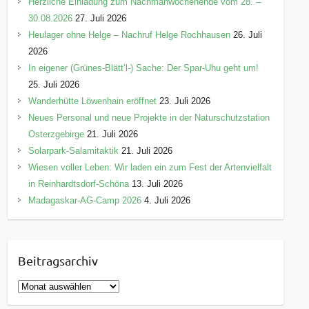
Herzliche Einladung zum Nachmähwochenende vom 28. –
30.08.2026
27. Juli 2026
Heulager ohne Helge – Nachruf Helge Rochhausen
26. Juli
2026
In eigener (Grünes-Blätt’l-) Sache: Der Spar-Uhu geht um!
25. Juli 2026
Wanderhütte Löwenhain eröffnet
23. Juli 2026
Neues Personal und neue Projekte in der Naturschutzstation
Osterzgebirge
21. Juli 2026
Solarpark-Salamitaktik
21. Juli 2026
Wiesen voller Leben: Wir laden ein zum Fest der Artenvielfalt
in Reinhardtsdorf-Schöna
13. Juli 2026
Madagaskar-AG-Camp 2026
4. Juli 2026
Beitragsarchiv
B
e