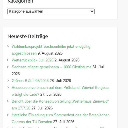
Kategorien
K
a
t
e
Neueste Beiträge
g
o
Waldumbauprojekt Sachsenhöhe jetzt endgültig
r
abgeschlossen
9. August 2026
i
Wetterrückblick Juli 2026
2. August 2026
e
Sachsen pflanzt gemeinsam – 1000 Obstbäume
31. Juli
n
2026
Grünes Blätt’l 08/2026
28. Juli 2026
Ressourcenverbrauch auf dem Prüfstand: Wieviel Bergbau
erträgt die Erde?
27. Juli 2026
Bericht über die Konzeptvorstellung „Wetterhaus Zinnwald“
am 17.7.26
27. Juli 2026
Herzliche Einladung zum Sommerfest des der Botanischen
Gartens der TU Dresden
27. Juli 2026