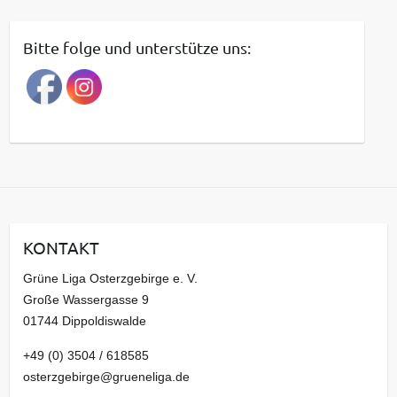
i
t
Bitte folge und unterstütze uns:
r
a
g
s
a
r
c
h
i
KONTAKT
v
Grüne Liga Osterzgebirge e. V.
Große Wassergasse 9
01744 Dippoldiswalde
+49 (0) 3504 / 618585
osterzgebirge@grueneliga.de