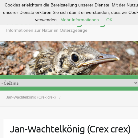
Cookies erleichtern die Bereitstellung unserer Dienste. Mit der Nutz
S
unserer Dienste erklären Sie sich damit einverstanden, dass wir Coo
k
Natur im Osterzgebirge
verwenden.
Mehr Informationen
OK
i
p
Informationen zur Natur im Osterzgebirge
t
o
c
o
n
t
e
n
t
Jan-Wachtelkönig (Crex crex)
Jan-Wachtelkönig (Crex crex)