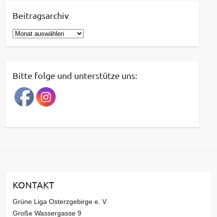
Beitragsarchiv
B
e
i
t
Bitte folge und unterstütze uns:
r
a
g
s
a
r
c
h
i
KONTAKT
v
Grüne Liga Osterzgebirge e. V.
Große Wassergasse 9