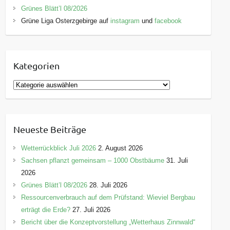
Grünes Blätt’l 08/2026
Grüne Liga Osterzgebirge auf
instagram
und
facebook
Kategorien
K
a
t
e
Neueste Beiträge
g
o
Wetterrückblick Juli 2026
2. August 2026
r
Sachsen pflanzt gemeinsam – 1000 Obstbäume
31. Juli
i
2026
e
Grünes Blätt’l 08/2026
28. Juli 2026
n
Ressourcenverbrauch auf dem Prüfstand: Wieviel Bergbau
erträgt die Erde?
27. Juli 2026
Bericht über die Konzeptvorstellung „Wetterhaus Zinnwald“