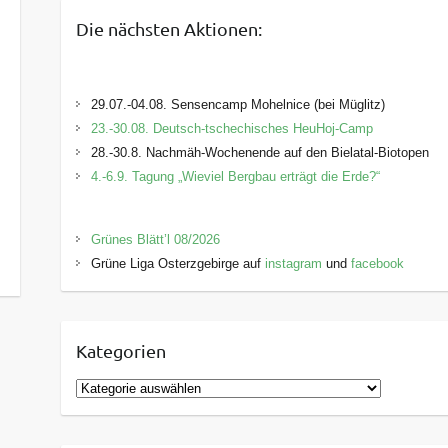
Die nächsten Aktionen:
29.07.-04.08. Sensencamp Mohelnice (bei Müglitz)
23.-30.08. Deutsch-tschechisches HeuHoj-Camp
28.-30.8. Nachmäh-Wochenende auf den Bielatal-Biotopen
4.-6.9. Tagung „Wieviel Bergbau erträgt die Erde?“
Grünes Blätt’l 08/2026
Grüne Liga Osterzgebirge auf
instagram
und
facebook
Kategorien
K
a
t