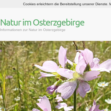
Cookies erleichtern die Bereitstellung unserer Dienste.
S
k
i
Natur im Osterzgebirge
p
t
Informationen zur Natur im Osterzgebirge
o
c
o
n
t
e
n
t