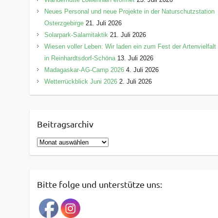
Neues Personal und neue Projekte in der Naturschutzstation
Osterzgebirge
21. Juli 2026
Solarpark-Salamitaktik
21. Juli 2026
Wiesen voller Leben: Wir laden ein zum Fest der Artenvielfalt
in Reinhardtsdorf-Schöna
13. Juli 2026
Madagaskar-AG-Camp 2026
4. Juli 2026
Wetterrückblick Juni 2026
2. Juli 2026
Beitragsarchiv
B
e
i
t
Bitte folge und unterstütze uns:
r
a
g