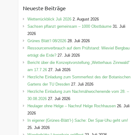
e
Neueste Beiträge
g
o
Wetterrückblick Juli 2026
2. August 2026
r
Sachsen pflanzt gemeinsam – 1000 Obstbäume
31. Juli
i
2026
e
Grünes Blätt’l 08/2026
28. Juli 2026
n
Ressourcenverbrauch auf dem Prüfstand: Wieviel Bergbau
erträgt die Erde?
27. Juli 2026
Bericht über die Konzeptvorstellung „Wetterhaus Zinnwald“
am 17.7.26
27. Juli 2026
Herzliche Einladung zum Sommerfest des der Botanischen
Gartens der TU Dresden
27. Juli 2026
Herzliche Einladung zum Nachmähwochenende vom 28. –
30.08.2026
27. Juli 2026
Heulager ohne Helge – Nachruf Helge Rochhausen
26. Juli
2026
In eigener (Grünes-Blätt’l-) Sache: Der Spar-Uhu geht um!
25. Juli 2026
Wanderhütte Löwenhain eröffnet
23. Juli 2026