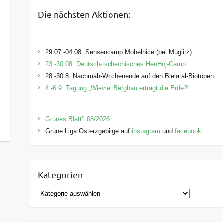
Die nächsten Aktionen:
29.07.-04.08. Sensencamp Mohelnice (bei Müglitz)
23.-30.08. Deutsch-tschechisches HeuHoj-Camp
28.-30.8. Nachmäh-Wochenende auf den Bielatal-Biotopen
4.-6.9. Tagung „Wieviel Bergbau erträgt die Erde?“
Grünes Blätt’l 08/2026
Grüne Liga Osterzgebirge auf
instagram
und
facebook
Kategorien
K
a
t