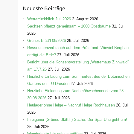
e
Neueste Beiträge
g
o
Wetterrückblick Juli 2026
2. August 2026
r
Sachsen pflanzt gemeinsam – 1000 Obstbäume
31. Juli
i
2026
e
Grünes Blätt’l 08/2026
28. Juli 2026
n
Ressourcenverbrauch auf dem Prüfstand: Wieviel Bergbau
erträgt die Erde?
27. Juli 2026
Bericht über die Konzeptvorstellung „Wetterhaus Zinnwald“
am 17.7.26
27. Juli 2026
Herzliche Einladung zum Sommerfest des der Botanischen
Gartens der TU Dresden
27. Juli 2026
Herzliche Einladung zum Nachmähwochenende vom 28. –
30.08.2026
27. Juli 2026
Heulager ohne Helge – Nachruf Helge Rochhausen
26. Juli
2026
In eigener (Grünes-Blätt’l-) Sache: Der Spar-Uhu geht um!
25. Juli 2026
Wanderhütte Löwenhain eröffnet
23. Juli 2026