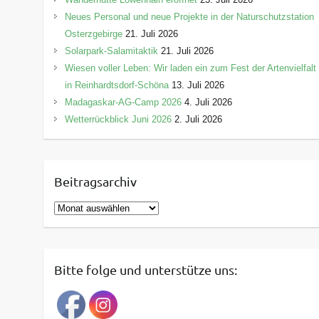
Neues Personal und neue Projekte in der Naturschutzstation
Osterzgebirge
21. Juli 2026
Solarpark-Salamitaktik
21. Juli 2026
Wiesen voller Leben: Wir laden ein zum Fest der Artenvielfalt
in Reinhardtsdorf-Schöna
13. Juli 2026
Madagaskar-AG-Camp 2026
4. Juli 2026
Wetterrückblick Juni 2026
2. Juli 2026
Beitragsarchiv
B
e
i
t
Bitte folge und unterstütze uns:
r
a
g