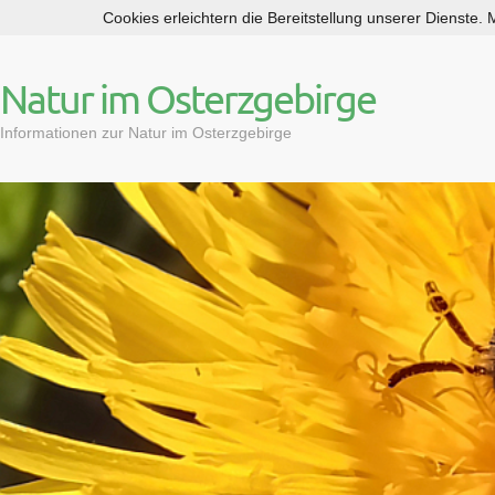
Cookies erleichtern die Bereitstellung unserer Dienste.
S
k
i
Natur im Osterzgebirge
p
t
Informationen zur Natur im Osterzgebirge
o
c
o
n
t
e
n
t