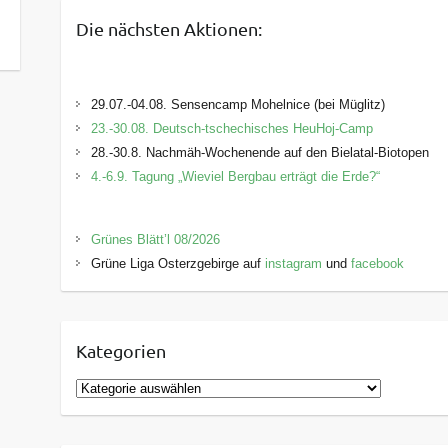
Die nächsten Aktionen:
29.07.-04.08. Sensencamp Mohelnice (bei Müglitz)
23.-30.08. Deutsch-tschechisches HeuHoj-Camp
28.-30.8. Nachmäh-Wochenende auf den Bielatal-Biotopen
4.-6.9. Tagung „Wieviel Bergbau erträgt die Erde?“
Grünes Blätt’l 08/2026
Grüne Liga Osterzgebirge auf
instagram
und
facebook
Kategorien
K
a
t