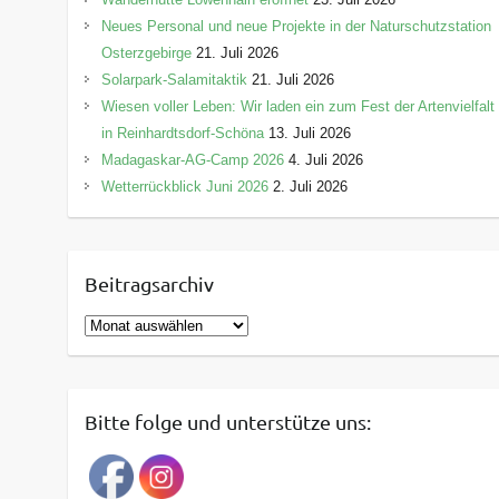
Neues Personal und neue Projekte in der Naturschutzstation
Osterzgebirge
21. Juli 2026
Solarpark-Salamitaktik
21. Juli 2026
Wiesen voller Leben: Wir laden ein zum Fest der Artenvielfalt
in Reinhardtsdorf-Schöna
13. Juli 2026
Madagaskar-AG-Camp 2026
4. Juli 2026
Wetterrückblick Juni 2026
2. Juli 2026
Beitragsarchiv
B
e
i
t
Bitte folge und unterstütze uns:
r
a
g