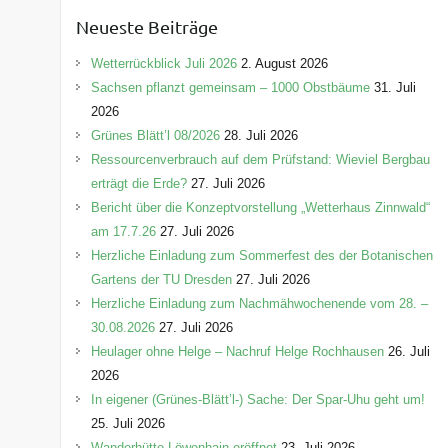
e
Neueste Beiträge
g
o
Wetterrückblick Juli 2026
2. August 2026
r
Sachsen pflanzt gemeinsam – 1000 Obstbäume
31. Juli
i
2026
e
Grünes Blätt’l 08/2026
28. Juli 2026
n
Ressourcenverbrauch auf dem Prüfstand: Wieviel Bergbau
erträgt die Erde?
27. Juli 2026
Bericht über die Konzeptvorstellung „Wetterhaus Zinnwald“
am 17.7.26
27. Juli 2026
Herzliche Einladung zum Sommerfest des der Botanischen
Gartens der TU Dresden
27. Juli 2026
Herzliche Einladung zum Nachmähwochenende vom 28. –
30.08.2026
27. Juli 2026
Heulager ohne Helge – Nachruf Helge Rochhausen
26. Juli
2026
In eigener (Grünes-Blätt’l-) Sache: Der Spar-Uhu geht um!
25. Juli 2026
Wanderhütte Löwenhain eröffnet
23. Juli 2026