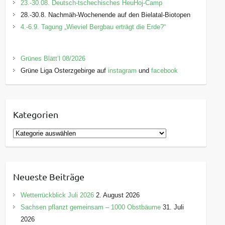
23.-30.08. Deutsch-tschechisches HeuHoj-Camp
28.-30.8. Nachmäh-Wochenende auf den Bielatal-Biotopen
4.-6.9. Tagung „Wieviel Bergbau erträgt die Erde?“
Grünes Blätt’l 08/2026
Grüne Liga Osterzgebirge auf
instagram
und
facebook
Kategorien
K
a
t
e
Neueste Beiträge
g
o
Wetterrückblick Juli 2026
2. August 2026
r
Sachsen pflanzt gemeinsam – 1000 Obstbäume
31. Juli
i
2026