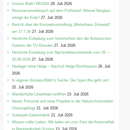
e
Grünes Blätt’l 08/2026
28. Juli 2026
n
Ressourcenverbrauch auf dem Prüfstand: Wieviel Bergbau
erträgt die Erde?
27. Juli 2026
Bericht über die Konzeptvorstellung „Wetterhaus Zinnwald“
am 17.7.26
27. Juli 2026
Herzliche Einladung zum Sommerfest des der Botanischen
Gartens der TU Dresden
27. Juli 2026
Herzliche Einladung zum Nachmähwochenende vom 28. –
30.08.2026
27. Juli 2026
Heulager ohne Helge – Nachruf Helge Rochhausen
26. Juli
2026
In eigener (Grünes-Blätt’l-) Sache: Der Spar-Uhu geht um!
25. Juli 2026
Wanderhütte Löwenhain eröffnet
23. Juli 2026
Neues Personal und neue Projekte in der Naturschutzstation
Osterzgebirge
21. Juli 2026
Solarpark-Salamitaktik
21. Juli 2026
Wiesen voller Leben: Wir laden ein zum Fest der Artenvielfalt
in Reinhardtsdorf-Schöna
13. Juli 2026