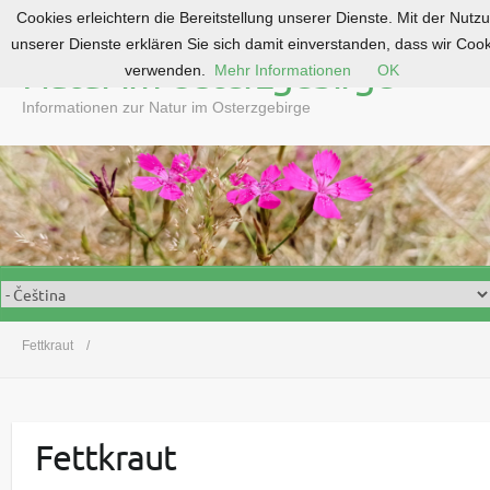
Cookies erleichtern die Bereitstellung unserer Dienste. Mit der Nutz
S
unserer Dienste erklären Sie sich damit einverstanden, dass wir Coo
k
Natur im Osterzgebirge
verwenden.
Mehr Informationen
OK
i
p
Informationen zur Natur im Osterzgebirge
t
o
c
o
n
t
e
n
t
Fettkraut
Fettkraut