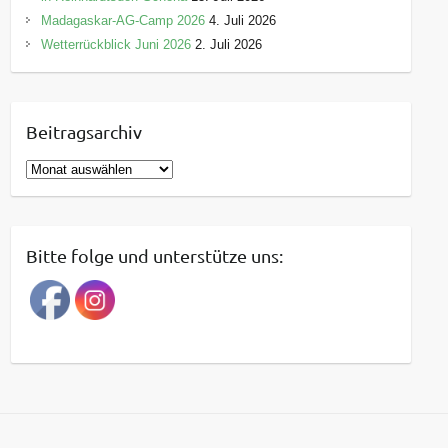
Madagaskar-AG-Camp 2026
4. Juli 2026
Wetterrückblick Juni 2026
2. Juli 2026
Beitragsarchiv
B
e
i
t
Bitte folge und unterstütze uns:
r
a
g
s
a
r
c
h