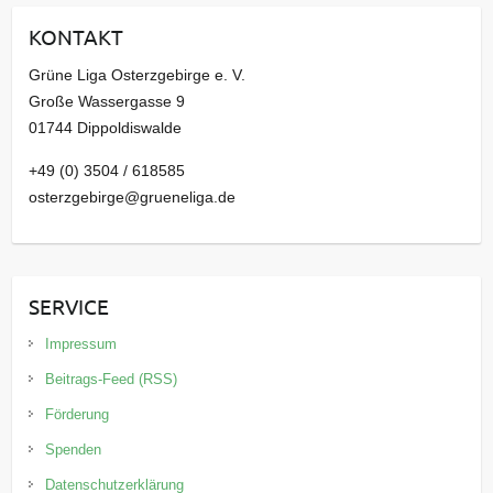
i
KONTAKT
v
Grüne Liga Osterzgebirge e. V.
Große Wassergasse 9
01744 Dippoldiswalde
+49 (0) 3504 / 618585
osterzgebirge@grueneliga.de
SERVICE
Impressum
Beitrags-Feed (RSS)
Förderung
Spenden
Datenschutzerklärung