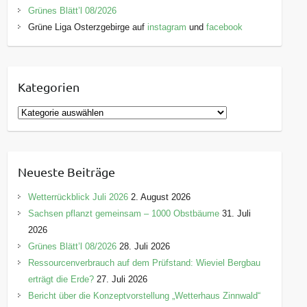
Grünes Blätt’l 08/2026
Grüne Liga Osterzgebirge auf
instagram
und
facebook
Kategorien
K
a
t
e
Neueste Beiträge
g
o
Wetterrückblick Juli 2026
2. August 2026
r
Sachsen pflanzt gemeinsam – 1000 Obstbäume
31. Juli
i
2026
e
Grünes Blätt’l 08/2026
28. Juli 2026
n
Ressourcenverbrauch auf dem Prüfstand: Wieviel Bergbau
erträgt die Erde?
27. Juli 2026
Bericht über die Konzeptvorstellung „Wetterhaus Zinnwald“