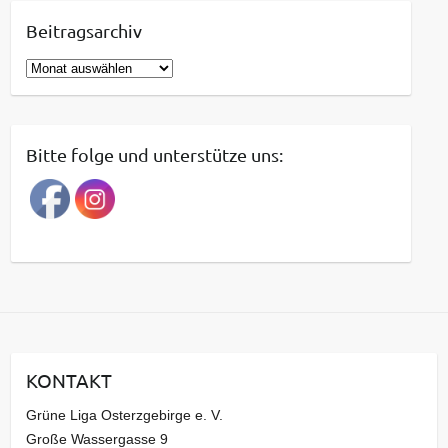
Beitragsarchiv
B
e
i
t
Bitte folge und unterstütze uns:
r
a
g
s
a
r
c
h
i
KONTAKT
v
Grüne Liga Osterzgebirge e. V.
Große Wassergasse 9