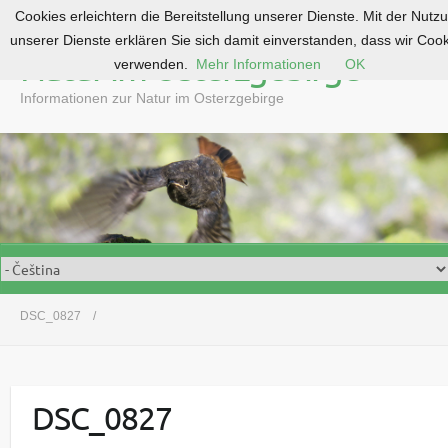
Cookies erleichtern die Bereitstellung unserer Dienste. Mit der Nutz
S
unserer Dienste erklären Sie sich damit einverstanden, dass wir Coo
k
Natur im Osterzgebirge
verwenden.
Mehr Informationen
OK
i
p
Informationen zur Natur im Osterzgebirge
t
o
c
o
n
t
e
n
t
DSC_0827
DSC_0827