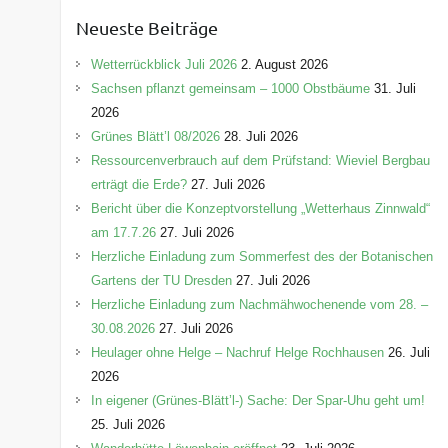
e
Neueste Beiträge
g
o
Wetterrückblick Juli 2026
2. August 2026
r
Sachsen pflanzt gemeinsam – 1000 Obstbäume
31. Juli
i
2026
e
Grünes Blätt’l 08/2026
28. Juli 2026
n
Ressourcenverbrauch auf dem Prüfstand: Wieviel Bergbau
erträgt die Erde?
27. Juli 2026
Bericht über die Konzeptvorstellung „Wetterhaus Zinnwald“
am 17.7.26
27. Juli 2026
Herzliche Einladung zum Sommerfest des der Botanischen
Gartens der TU Dresden
27. Juli 2026
Herzliche Einladung zum Nachmähwochenende vom 28. –
30.08.2026
27. Juli 2026
Heulager ohne Helge – Nachruf Helge Rochhausen
26. Juli
2026
In eigener (Grünes-Blätt’l-) Sache: Der Spar-Uhu geht um!
25. Juli 2026