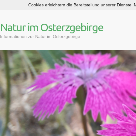
Cookies erleichtern die Bereitstellung unserer Dienste.
S
k
i
Natur im Osterzgebirge
p
t
Informationen zur Natur im Osterzgebirge
o
c
o
n
t
e
n
t