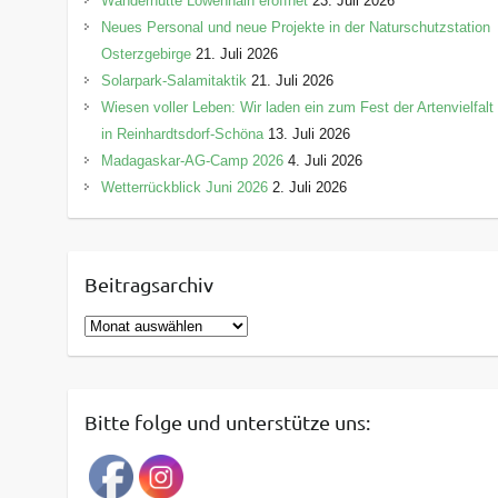
Wanderhütte Löwenhain eröffnet
23. Juli 2026
Neues Personal und neue Projekte in der Naturschutzstation
Osterzgebirge
21. Juli 2026
Solarpark-Salamitaktik
21. Juli 2026
Wiesen voller Leben: Wir laden ein zum Fest der Artenvielfalt
in Reinhardtsdorf-Schöna
13. Juli 2026
Madagaskar-AG-Camp 2026
4. Juli 2026
Wetterrückblick Juni 2026
2. Juli 2026
Beitragsarchiv
B
e
i
t
Bitte folge und unterstütze uns:
r
a
g