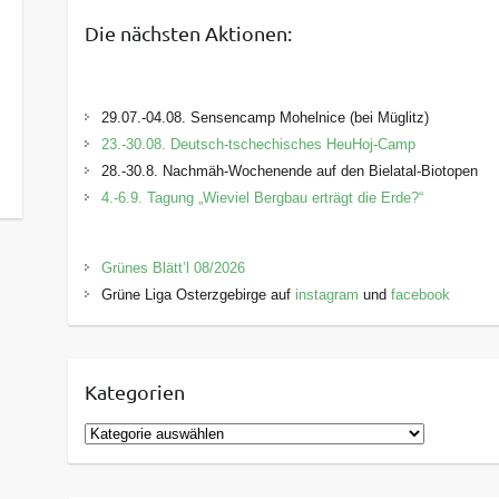
Die nächsten Aktionen:
29.07.-04.08. Sensencamp Mohelnice (bei Müglitz)
23.-30.08. Deutsch-tschechisches HeuHoj-Camp
28.-30.8. Nachmäh-Wochenende auf den Bielatal-Biotopen
4.-6.9. Tagung „Wieviel Bergbau erträgt die Erde?“
Grünes Blätt’l 08/2026
Grüne Liga Osterzgebirge auf
instagram
und
facebook
Kategorien
K
a
t