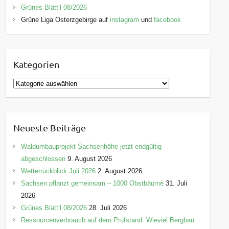
Grünes Blätt’l 08/2026
Grüne Liga Osterzgebirge auf
instagram
und
facebook
Kategorien
K
a
t
e
Neueste Beiträge
g
o
Waldumbauprojekt Sachsenhöhe jetzt endgültig
r
abgeschlossen
9. August 2026
i
Wetterrückblick Juli 2026
2. August 2026
e
Sachsen pflanzt gemeinsam – 1000 Obstbäume
31. Juli
n
2026
Grünes Blätt’l 08/2026
28. Juli 2026
Ressourcenverbrauch auf dem Prüfstand: Wieviel Bergbau