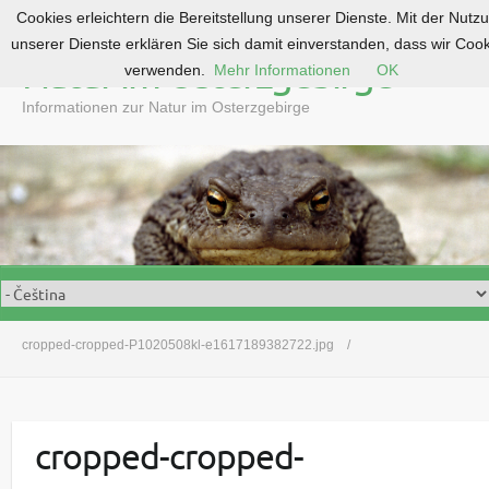
Cookies erleichtern die Bereitstellung unserer Dienste. Mit der Nutz
S
unserer Dienste erklären Sie sich damit einverstanden, dass wir Coo
k
Natur im Osterzgebirge
verwenden.
Mehr Informationen
OK
i
p
Informationen zur Natur im Osterzgebirge
t
o
c
o
n
t
e
n
t
cropped-cropped-P1020508kl-e1617189382722.jpg
cropped-cropped-