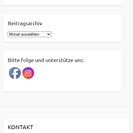
Beitragsarchiv
B
e
i
t
Bitte folge und unterstütze uns:
r
a
g
s
a
r
c
h
i
KONTAKT
v