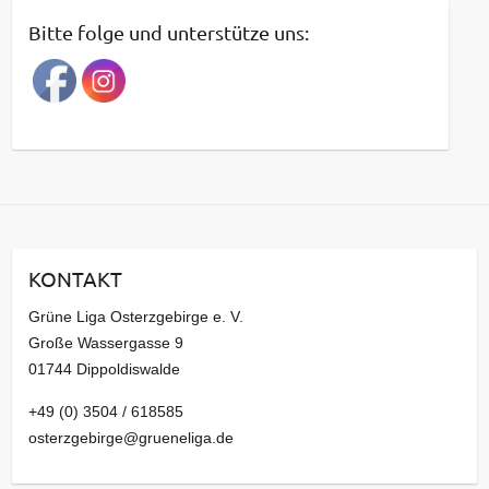
t
Bitte folge und unterstütze uns:
r
a
g
s
a
r
c
h
i
KONTAKT
v
Grüne Liga Osterzgebirge e. V.
Große Wassergasse 9
01744 Dippoldiswalde
+49 (0) 3504 / 618585
osterzgebirge@grueneliga.de