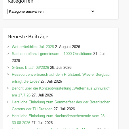
Kategorien
K
a
t
e
Neueste Beiträge
g
o
Wetterrückblick Juli 2026
2. August 2026
r
Sachsen pflanzt gemeinsam – 1000 Obstbäume
31. Juli
i
2026
e
Grünes Blätt’l 08/2026
28. Juli 2026
n
Ressourcenverbrauch auf dem Prüfstand: Wieviel Bergbau
erträgt die Erde?
27. Juli 2026
Bericht über die Konzeptvorstellung „Wetterhaus Zinnwald“
am 17.7.26
27. Juli 2026
Herzliche Einladung zum Sommerfest des der Botanischen
Gartens der TU Dresden
27. Juli 2026
Herzliche Einladung zum Nachmähwochenende vom 28. –
30.08.2026
27. Juli 2026