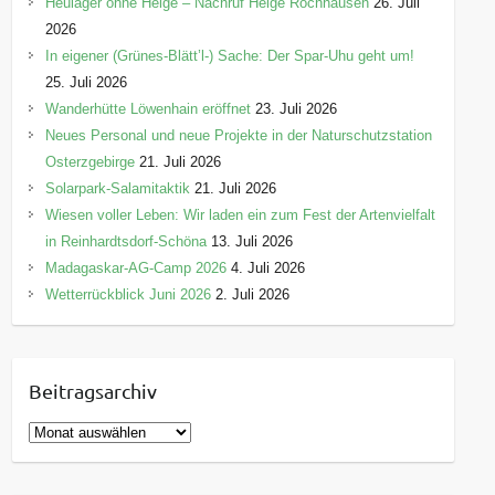
Heulager ohne Helge – Nachruf Helge Rochhausen
26. Juli
2026
In eigener (Grünes-Blätt’l-) Sache: Der Spar-Uhu geht um!
25. Juli 2026
Wanderhütte Löwenhain eröffnet
23. Juli 2026
Neues Personal und neue Projekte in der Naturschutzstation
Osterzgebirge
21. Juli 2026
Solarpark-Salamitaktik
21. Juli 2026
Wiesen voller Leben: Wir laden ein zum Fest der Artenvielfalt
in Reinhardtsdorf-Schöna
13. Juli 2026
Madagaskar-AG-Camp 2026
4. Juli 2026
Wetterrückblick Juni 2026
2. Juli 2026
Beitragsarchiv
B
e
i