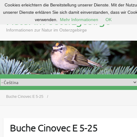
Cookies erleichtern die Bereitstellung unserer Dienste. Mit der Nutz
S
unserer Dienste erklären Sie sich damit einverstanden, dass wir Coo
k
Natur im Osterzgebirge
verwenden.
Mehr Informationen
OK
i
p
Informationen zur Natur im Osterzgebirge
t
o
c
o
n
t
e
n
t
Buche Cinovec E 5-25
Buche Cinovec E 5-25