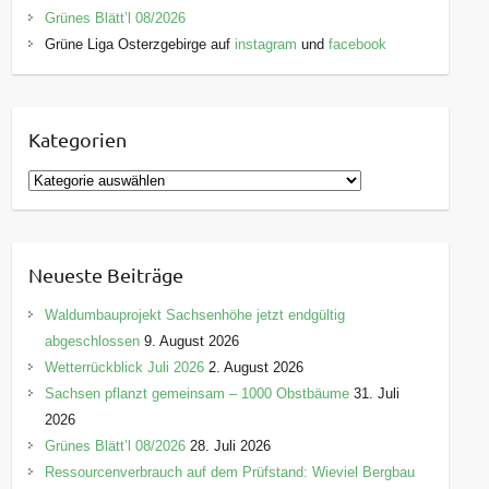
Grünes Blätt’l 08/2026
Grüne Liga Osterzgebirge auf
instagram
und
facebook
Kategorien
K
a
t
e
Neueste Beiträge
g
o
Waldumbauprojekt Sachsenhöhe jetzt endgültig
r
abgeschlossen
9. August 2026
i
Wetterrückblick Juli 2026
2. August 2026
e
Sachsen pflanzt gemeinsam – 1000 Obstbäume
31. Juli
n
2026
Grünes Blätt’l 08/2026
28. Juli 2026
Ressourcenverbrauch auf dem Prüfstand: Wieviel Bergbau