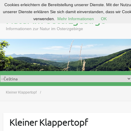
Cookies erleichtern die Bereitstellung unserer Dienste. Mit der Nutz
S
unserer Dienste erklären Sie sich damit einverstanden, dass wir Coo
k
Natur im Osterzgebirge
verwenden.
Mehr Informationen
OK
i
p
Informationen zur Natur im Osterzgebirge
t
o
c
o
n
t
e
n
t
Kleiner Klappertopf
Kleiner Klappertopf