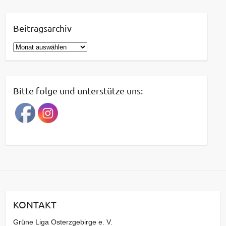
Beitragsarchiv
B
e
i
t
Bitte folge und unterstütze uns:
r
a
g
s
a
r
c
h
i
KONTAKT
v
Grüne Liga Osterzgebirge e. V.