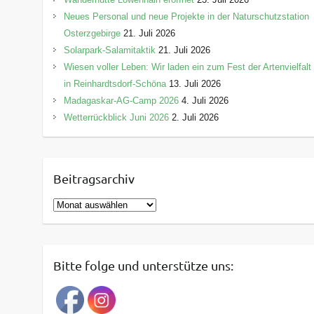
Neues Personal und neue Projekte in der Naturschutzstation
Osterzgebirge
21. Juli 2026
Solarpark-Salamitaktik
21. Juli 2026
Wiesen voller Leben: Wir laden ein zum Fest der Artenvielfalt
in Reinhardtsdorf-Schöna
13. Juli 2026
Madagaskar-AG-Camp 2026
4. Juli 2026
Wetterrückblick Juni 2026
2. Juli 2026
Beitragsarchiv
B
e
i
t
Bitte folge und unterstütze uns:
r
a
g