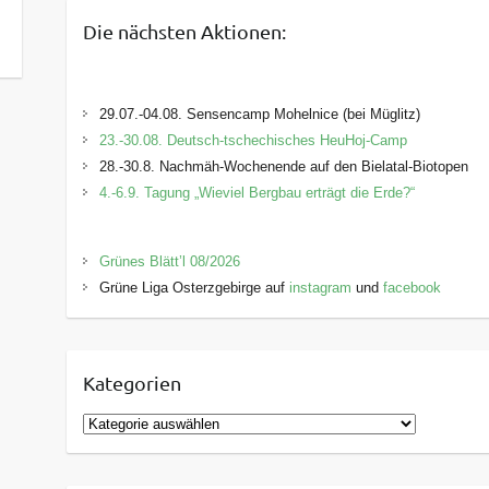
Die nächsten Aktionen:
29.07.-04.08. Sensencamp Mohelnice (bei Müglitz)
23.-30.08. Deutsch-tschechisches HeuHoj-Camp
28.-30.8. Nachmäh-Wochenende auf den Bielatal-Biotopen
4.-6.9. Tagung „Wieviel Bergbau erträgt die Erde?“
Grünes Blätt’l 08/2026
Grüne Liga Osterzgebirge auf
instagram
und
facebook
Kategorien
K
a
t