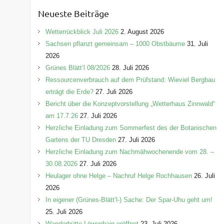
e
Neueste Beiträge
g
o
Wetterrückblick Juli 2026
2. August 2026
r
Sachsen pflanzt gemeinsam – 1000 Obstbäume
31. Juli
i
2026
e
Grünes Blätt’l 08/2026
28. Juli 2026
n
Ressourcenverbrauch auf dem Prüfstand: Wieviel Bergbau
erträgt die Erde?
27. Juli 2026
Bericht über die Konzeptvorstellung „Wetterhaus Zinnwald“
am 17.7.26
27. Juli 2026
Herzliche Einladung zum Sommerfest des der Botanischen
Gartens der TU Dresden
27. Juli 2026
Herzliche Einladung zum Nachmähwochenende vom 28. –
30.08.2026
27. Juli 2026
Heulager ohne Helge – Nachruf Helge Rochhausen
26. Juli
2026
In eigener (Grünes-Blätt’l-) Sache: Der Spar-Uhu geht um!
25. Juli 2026
Wanderhütte Löwenhain eröffnet
23. Juli 2026