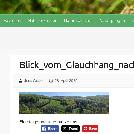
Favoriten
Natur erkunden
Natur schützen
Natur pflegen
N
Blick_vom_Glauchhang_na
Jens Weber
28. April 2025
Bitte folge und unterstütze uns: