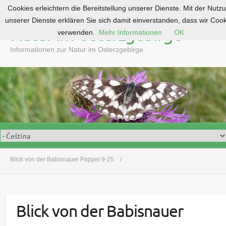
Cookies erleichtern die Bereitstellung unserer Dienste. Mit der Nutz
S
unserer Dienste erklären Sie sich damit einverstanden, dass wir Coo
k
Natur im Osterzgebirge
verwenden.
Mehr Informationen
OK
i
p
Informationen zur Natur im Osterzgebirge
t
o
c
o
n
t
e
n
t
Blick von der Babisnauer Pappel 9-25
Blick von der Babisnauer