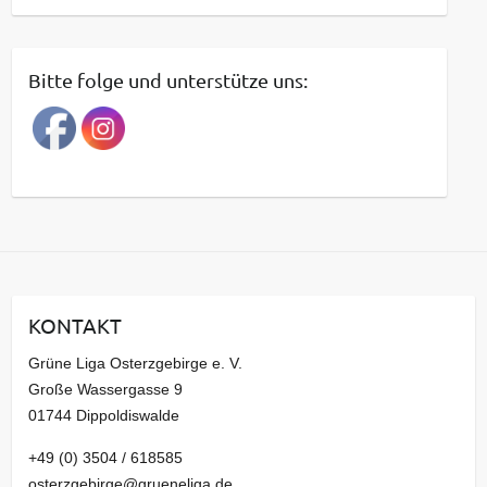
e
i
t
Bitte folge und unterstütze uns:
r
a
g
s
a
r
c
h
i
KONTAKT
v
Grüne Liga Osterzgebirge e. V.
Große Wassergasse 9
01744 Dippoldiswalde
+49 (0) 3504 / 618585
osterzgebirge@grueneliga.de