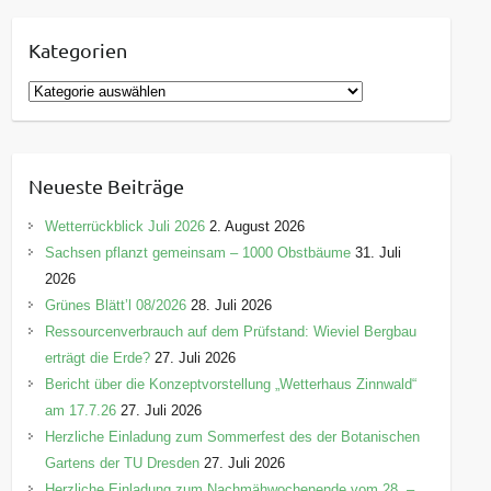
Kategorien
K
a
t
e
Neueste Beiträge
g
o
Wetterrückblick Juli 2026
2. August 2026
r
Sachsen pflanzt gemeinsam – 1000 Obstbäume
31. Juli
i
2026
e
Grünes Blätt’l 08/2026
28. Juli 2026
n
Ressourcenverbrauch auf dem Prüfstand: Wieviel Bergbau
erträgt die Erde?
27. Juli 2026
Bericht über die Konzeptvorstellung „Wetterhaus Zinnwald“
am 17.7.26
27. Juli 2026
Herzliche Einladung zum Sommerfest des der Botanischen
Gartens der TU Dresden
27. Juli 2026
Herzliche Einladung zum Nachmähwochenende vom 28. –