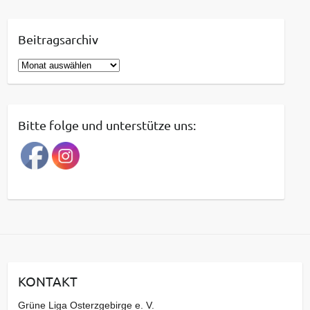
Beitragsarchiv
B
e
i
t
Bitte folge und unterstütze uns:
r
a
g
s
a
r
c
h
i
KONTAKT
v
Grüne Liga Osterzgebirge e. V.