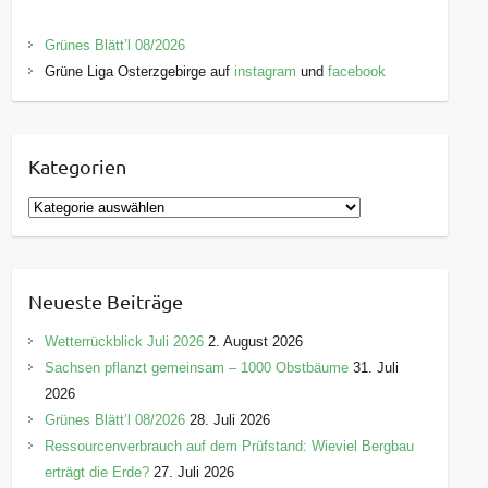
Grünes Blätt’l 08/2026
Grüne Liga Osterzgebirge auf
instagram
und
facebook
Kategorien
K
a
t
e
Neueste Beiträge
g
o
Wetterrückblick Juli 2026
2. August 2026
r
Sachsen pflanzt gemeinsam – 1000 Obstbäume
31. Juli
i
2026
e
Grünes Blätt’l 08/2026
28. Juli 2026
n
Ressourcenverbrauch auf dem Prüfstand: Wieviel Bergbau
erträgt die Erde?
27. Juli 2026