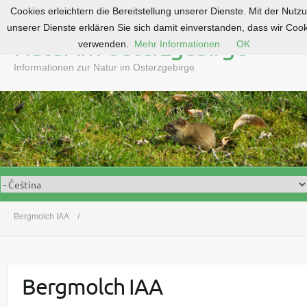
Cookies erleichtern die Bereitstellung unserer Dienste. Mit der Nutz
S
unserer Dienste erklären Sie sich damit einverstanden, dass wir Coo
k
Natur im Osterzgebirge
verwenden.
Mehr Informationen
OK
i
p
Informationen zur Natur im Osterzgebirge
t
o
c
o
n
t
e
n
t
Bergmolch IAA
Bergmolch IAA