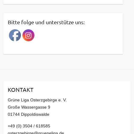
e
i
t
Bitte folge und unterstütze uns:
r
a
g
s
a
r
c
h
i
KONTAKT
v
Grüne Liga Osterzgebirge e. V.
Große Wassergasse 9
01744 Dippoldiswalde
+49 (0) 3504 / 618585
osterzgebirge@grueneliga.de