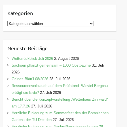
Kategorien
K
a
t
e
Neueste Beiträge
g
o
Wetterrückblick Juli 2026
2. August 2026
r
Sachsen pflanzt gemeinsam – 1000 Obstbäume
31. Juli
i
2026
e
Grünes Blätt’l 08/2026
28. Juli 2026
n
Ressourcenverbrauch auf dem Prüfstand: Wieviel Bergbau
erträgt die Erde?
27. Juli 2026
Bericht über die Konzeptvorstellung „Wetterhaus Zinnwald“
am 17.7.26
27. Juli 2026
Herzliche Einladung zum Sommerfest des der Botanischen
Gartens der TU Dresden
27. Juli 2026
Herzliche Einladung zum Nachmähwochenende vom 28. –