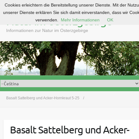
Cookies erleichtern die Bereitstellung unserer Dienste. Mit der Nutz
S
unserer Dienste erklären Sie sich damit einverstanden, dass wir Coo
k
Natur im Osterzgebirge
verwenden.
Mehr Informationen
OK
i
p
Informationen zur Natur im Osterzgebirge
t
o
c
o
n
t
e
n
t
Basalt Sattelberg und Acker-Hornkraut 5-25
Basalt Sattelberg und Acker-