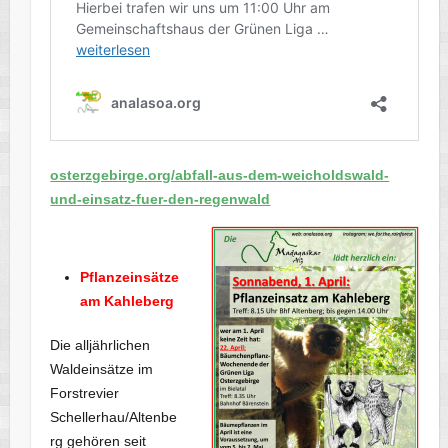
osterzgebirge.org/abfall-aus-dem-weicholdswald-
und-einsatz-fuer-den-regenwald
Pflanzeinsätze
am Kahleberg
Die alljährlichen
Waldeinsätze im
Forstrevier
Schellerhau/Altenbe
rg gehören seit