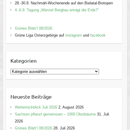
28.-30.8. Nachmäh-Wochenende auf den Bielatal-Biotopen
4.-6.9. Tagung „Wieviel Bergbau erträgt die Erde?“
Grünes Blätt’l 08/2026
Grüne Liga Osterzgebirge auf
instagram
und
facebook
Kategorien
K
a
t
e
Neueste Beiträge
g
o
Wetterrückblick Juli 2026
2. August 2026
r
Sachsen pflanzt gemeinsam – 1000 Obstbäume
31. Juli
i
2026
e
Grünes Blätt’l 08/2026
28. Juli 2026