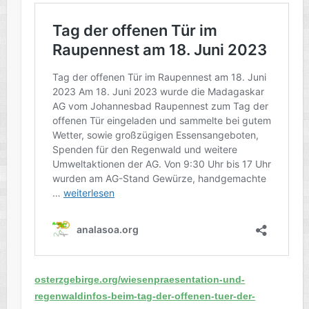
osterzgebirge.org/wiesenpraesentation-und-
regenwaldinfos-beim-tag-der-offenen-tuer-der-