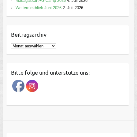
Madagaskar-AG-Camp 2026
4. Juli 2026
Wetterrückblick Juni 2026
2. Juli 2026
Beitragsarchiv
B
e
i
t
Bitte folge und unterstütze uns:
r
a
g
s
a
r
c
h
i