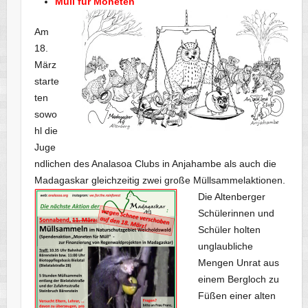
Müll für Moneten
Am
18.
März
starte
ten
sowo
hl die
Juge
ndlichen des Analasoa Clubs in Anjahambe als auch die
Madagaskar gleichzeitig zwei große Müllsammelaktionen.
Die Altenberger
Schülerinnen und
Schüler holten
unglaubliche
Mengen Unrat aus
einem Bergloch zu
Füßen einer alten