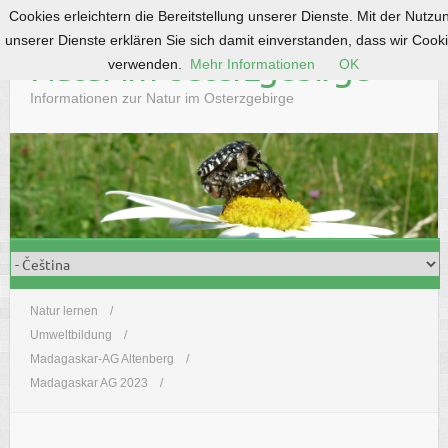
Cookies erleichtern die Bereitstellung unserer Dienste. Mit der Nutzu
S
unserer Dienste erklären Sie sich damit einverstanden, dass wir Cook
k
Natur im Osterzgebirge
verwenden.
Mehr Informationen
OK
i
p
Informationen zur Natur im Osterzgebirge
t
o
c
o
n
t
e
n
t
Natur lernen
Umweltbildung
Madagaskar-AG Altenberg
Madagaskar AG 2023