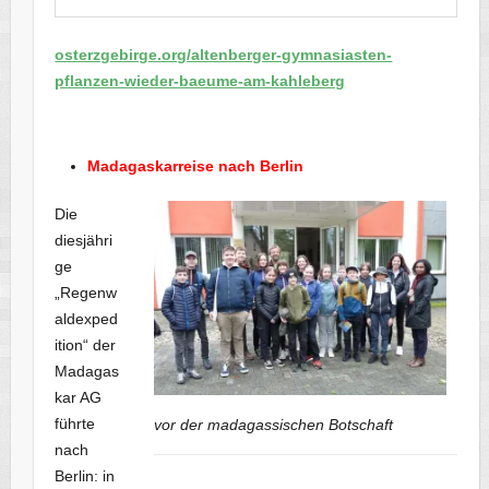
osterzgebirge.org/altenberger-gymnasiasten-
pflanzen-wieder-baeume-am-kahleberg
Madagaskarreise nach Berlin
Die
diesjähri
ge
„Regenw
aldexped
ition“ der
Madagas
kar AG
führte
vor der madagassischen Botschaft
nach
Berlin: in