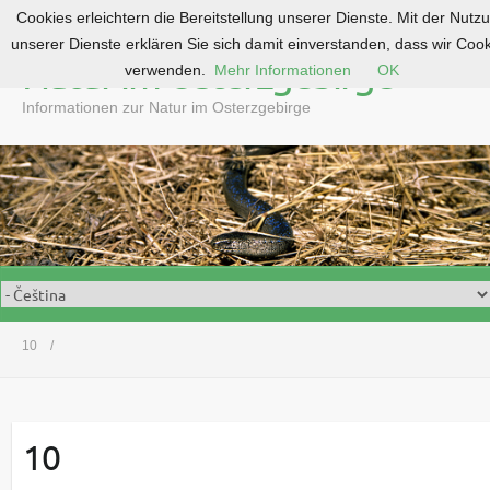
Cookies erleichtern die Bereitstellung unserer Dienste. Mit der Nutz
S
unserer Dienste erklären Sie sich damit einverstanden, dass wir Coo
k
Natur im Osterzgebirge
verwenden.
Mehr Informationen
OK
i
p
Informationen zur Natur im Osterzgebirge
t
o
c
o
n
t
e
n
t
10
10