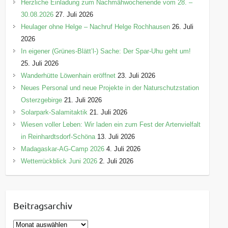
Herzliche Einladung zum Nachmähwochenende vom 28. –
30.08.2026
27. Juli 2026
Heulager ohne Helge – Nachruf Helge Rochhausen
26. Juli
2026
In eigener (Grünes-Blätt’l-) Sache: Der Spar-Uhu geht um!
25. Juli 2026
Wanderhütte Löwenhain eröffnet
23. Juli 2026
Neues Personal und neue Projekte in der Naturschutzstation
Osterzgebirge
21. Juli 2026
Solarpark-Salamitaktik
21. Juli 2026
Wiesen voller Leben: Wir laden ein zum Fest der Artenvielfalt
in Reinhardtsdorf-Schöna
13. Juli 2026
Madagaskar-AG-Camp 2026
4. Juli 2026
Wetterrückblick Juni 2026
2. Juli 2026
Beitragsarchiv
B