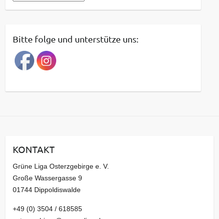
e
i
t
Bitte folge und unterstütze uns:
r
a
g
s
a
r
c
h
i
KONTAKT
v
Grüne Liga Osterzgebirge e. V.
Große Wassergasse 9
01744 Dippoldiswalde
+49 (0) 3504 / 618585