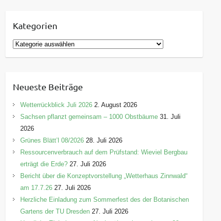
Kategorien
K
a
t
e
Neueste Beiträge
g
o
Wetterrückblick Juli 2026
2. August 2026
r
Sachsen pflanzt gemeinsam – 1000 Obstbäume
31. Juli
i
2026
e
Grünes Blätt’l 08/2026
28. Juli 2026
n
Ressourcenverbrauch auf dem Prüfstand: Wieviel Bergbau
erträgt die Erde?
27. Juli 2026
Bericht über die Konzeptvorstellung „Wetterhaus Zinnwald“
am 17.7.26
27. Juli 2026
Herzliche Einladung zum Sommerfest des der Botanischen
Gartens der TU Dresden
27. Juli 2026