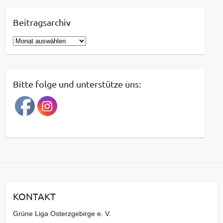
Beitragsarchiv
B
e
i
t
Bitte folge und unterstütze uns:
r
a
g
s
a
r
c
h
i
KONTAKT
v
Grüne Liga Osterzgebirge e. V.