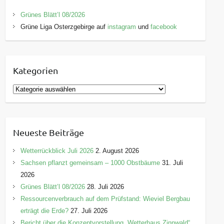
Grünes Blätt’l 08/2026
Grüne Liga Osterzgebirge auf
instagram
und
facebook
Kategorien
K
a
t
e
Neueste Beiträge
g
o
Wetterrückblick Juli 2026
2. August 2026
r
Sachsen pflanzt gemeinsam – 1000 Obstbäume
31. Juli
i
2026
e
Grünes Blätt’l 08/2026
28. Juli 2026
n
Ressourcenverbrauch auf dem Prüfstand: Wieviel Bergbau
erträgt die Erde?
27. Juli 2026
Bericht über die Konzeptvorstellung „Wetterhaus Zinnwald“