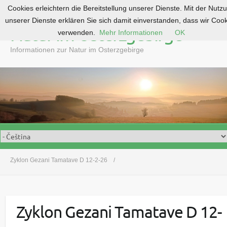
Cookies erleichtern die Bereitstellung unserer Dienste. Mit der Nutz
S
unserer Dienste erklären Sie sich damit einverstanden, dass wir Coo
k
Natur im Osterzgebirge
verwenden.
Mehr Informationen
OK
i
p
Informationen zur Natur im Osterzgebirge
t
o
c
o
n
t
e
n
t
Zyklon Gezani Tamatave D 12-2-26
Zyklon Gezani Tamatave D 12-