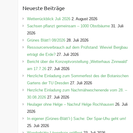
e
Neueste Beiträge
g
o
Wetterrückblick Juli 2026
2. August 2026
r
Sachsen pflanzt gemeinsam – 1000 Obstbäume
31. Juli
i
2026
e
Grünes Blätt’l 08/2026
28. Juli 2026
n
Ressourcenverbrauch auf dem Prüfstand: Wieviel Bergbau
erträgt die Erde?
27. Juli 2026
Bericht über die Konzeptvorstellung „Wetterhaus Zinnwald“
am 17.7.26
27. Juli 2026
Herzliche Einladung zum Sommerfest des der Botanischen
Gartens der TU Dresden
27. Juli 2026
Herzliche Einladung zum Nachmähwochenende vom 28. –
30.08.2026
27. Juli 2026
Heulager ohne Helge – Nachruf Helge Rochhausen
26. Juli
2026
In eigener (Grünes-Blätt’l-) Sache: Der Spar-Uhu geht um!
25. Juli 2026
Wanderhütte Löwenhain eröffnet
23. Juli 2026