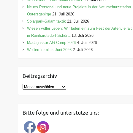
Neues Personal und neue Projekte in der Naturschutzstation
Osterzgebirge
21. Juli 2026
Solarpark-Salamitaktik
21. Juli 2026
Wiesen voller Leben: Wir laden ein zum Fest der Artenvielfalt
in Reinhardtsdorf-Schöna
13. Juli 2026
Madagaskar-AG-Camp 2026
4. Juli 2026
Wetterrückblick Juni 2026
2. Juli 2026
Beitragsarchiv
B
e
i
t
Bitte folge und unterstütze uns:
r
a
g