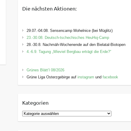
Die nächsten Aktionen:
29.07.-04.08. Sensencamp Mohelnice (bei Müglitz)
23.-30.08. Deutsch-tschechisches HeuHoj-Camp
28.-30.8. Nachmäh-Wochenende auf den Bielatal-Biotopen
4.-6.9. Tagung „Wieviel Bergbau erträgt die Erde?“
Grünes Blätt’l 08/2026
Grüne Liga Osterzgebirge auf
instagram
und
facebook
Kategorien
K
a
t